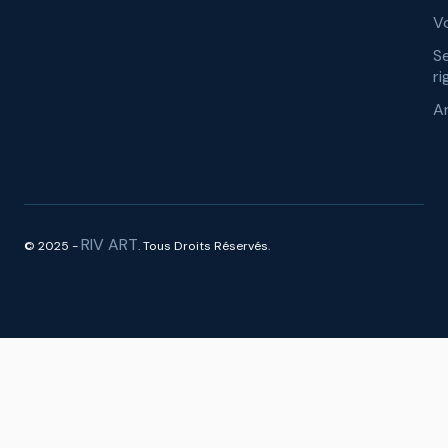
Vo
S
ri
A
RIV ART
© 2025 -
. Tous Droits Réservés.