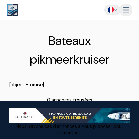
Menu
Bateaux
pikmeerkruiser
[object Promise]
0 annonces trouvées
Nous n'avons pas d'annonces a vous proposer pour
le moment.