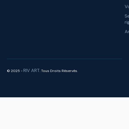
Vo
S
ri
A
RIV ART
© 2025 -
. Tous Droits Réservés.