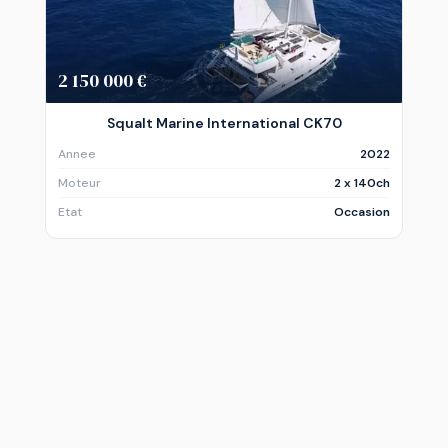
2 150 000 €
Squalt Marine International CK70
Annee
2022
Moteur
2 x 140ch
Etat
Occasion