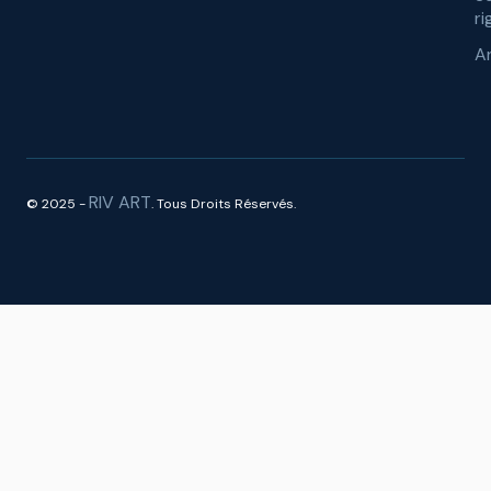
ri
A
RIV ART
© 2025 -
. Tous Droits Réservés.