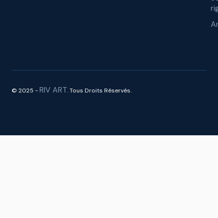
ri
A
RIV ART
© 2025 -
. Tous Droits Réservés.