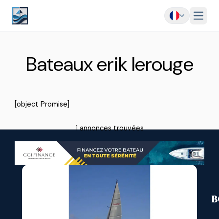
Menu
Bateaux erik lerouge
[object Promise]
1 annonces trouvées
B