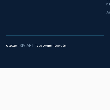
ri
A
RIV ART
© 2025 -
. Tous Droits Réservés.