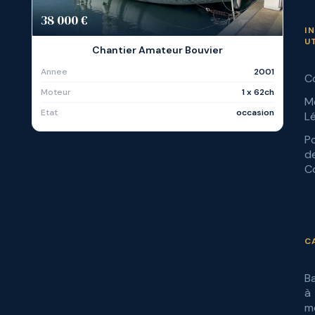
38 000 €
I
U
Chantier Amateur Bouvier
Annee
2001
C
Moteur
1 x 62ch
M
Etat
occasion
L
Po
d
Co
C
B
à
m