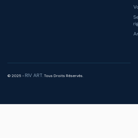
Vo
S
ri
A
RIV ART
© 2025 -
. Tous Droits Réservés.