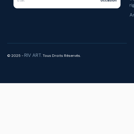
Etat
occasion
ri
A
RIV ART
© 2025 -
. Tous Droits Réservés.