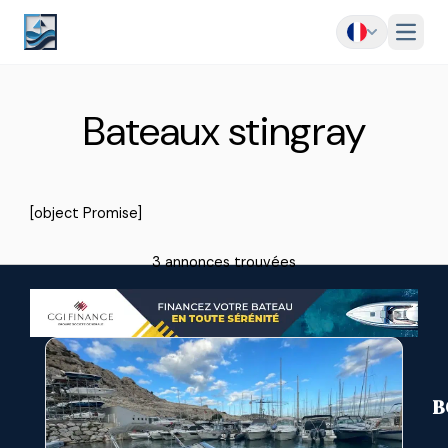
Menu
Bateaux stingray
[object Promise]
3 annonces trouvées
B