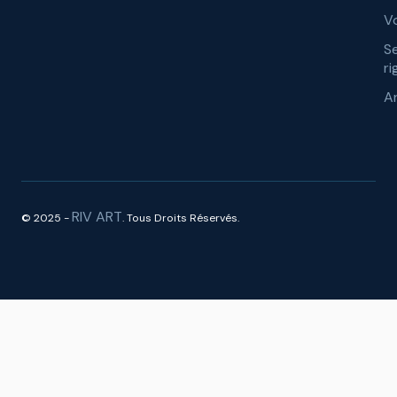
Vo
S
ri
A
RIV ART
© 2025 -
. Tous Droits Réservés.