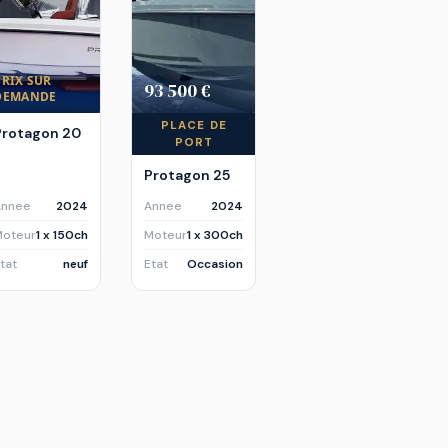
PRIX SUR
93 500 €
DEMANDE
PLACE DE
Protagon 20
PORT
Protagon 25
Annee
2024
Annee
2024
Moteur
1 x 150ch
Moteur
1 x 300ch
tat
neuf
Etat
Occasion