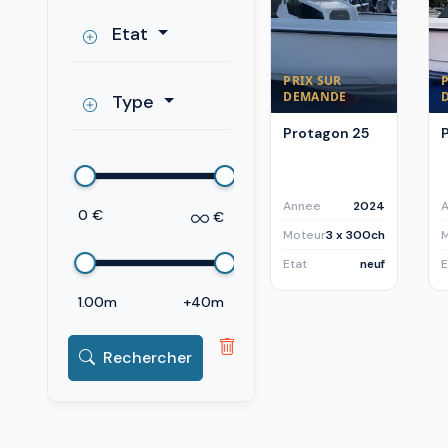
Etat
PRIX SUR
DEMANDE
Type
Protagon 25
Annee
2024
0 €
€
Moteur
3 x 300ch
Etat
neuf
E
1.00m
+40m
Rechercher