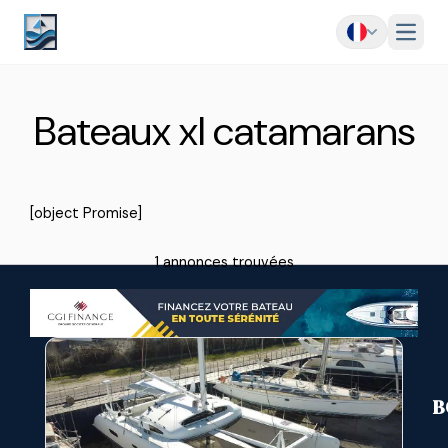
Menu
Bateaux xl catamarans
[object Promise]
1 annonces trouvées
B