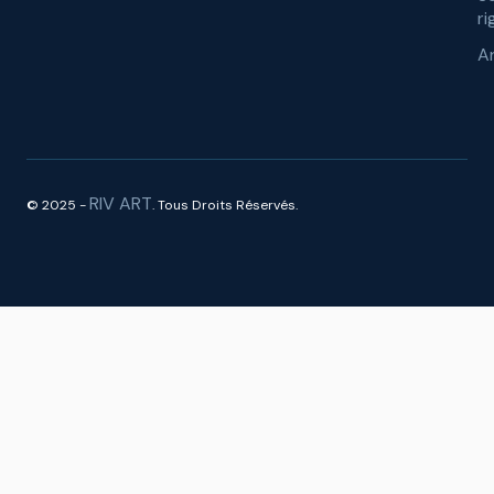
ri
A
RIV ART
© 2025 -
. Tous Droits Réservés.