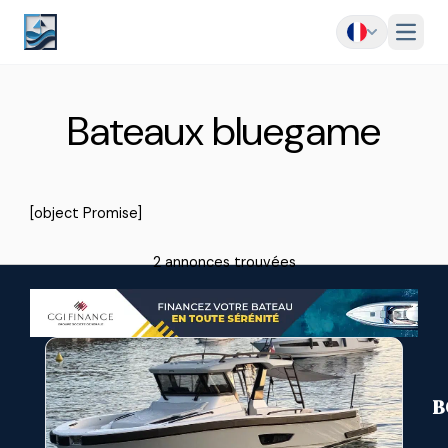
Menu
Bateaux bluegame
[object Promise]
2 annonces trouvées
B