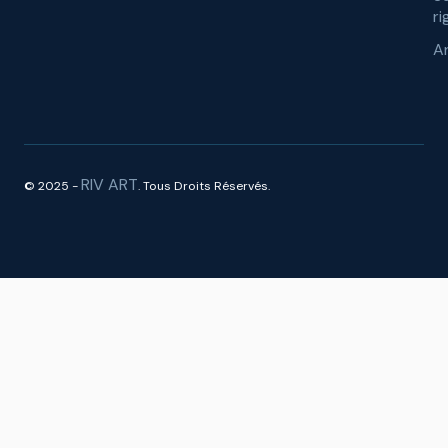
ri
A
RIV ART
© 2025 -
. Tous Droits Réservés.