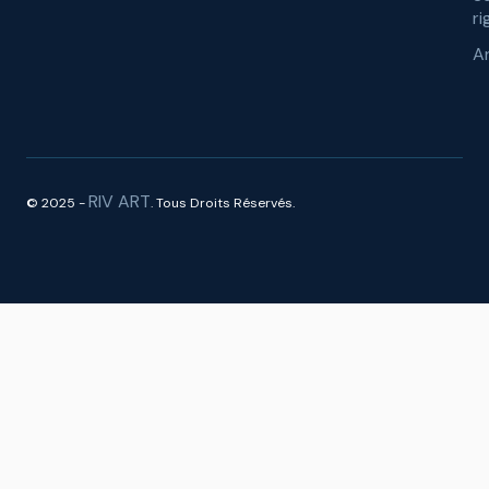
ri
A
RIV ART
© 2025 -
. Tous Droits Réservés.