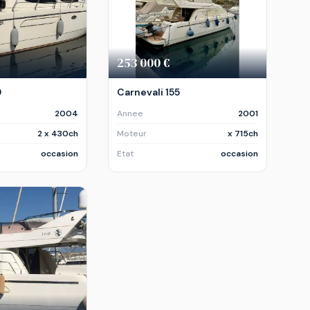
253 000 €
0
Carnevali 155
2004
Annee
2001
2 x 430ch
Moteur
x 715ch
occasion
Etat
occasion