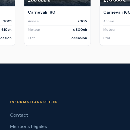
Carnevali 160
Carnevali 16
2001
Annee
2005
Annee
x 610ch
Moteur
x 800ch
Moteur
casion
Etat
occasion
Etat
INFORMATIONS UTILES
Contact
Mentions Légales