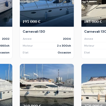
195 000 €
185 000 €
Carnevali 130
Carnevali 13
2002
Annee
2004
Annee
x 660ch
Moteur
2 x 300ch
Moteur
casion
Etat
Occasion
Etat
260 000 €
270 000 €