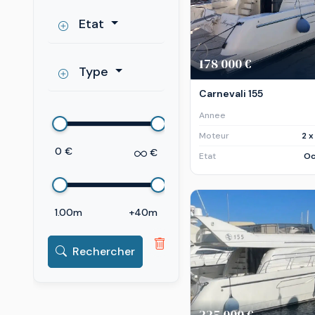
Etat
178 000 €
Type
Carnevali 155
Annee
Moteur
2 
0 €
€
Etat
Oc
1.00m
+40m
Rechercher
225 000 €