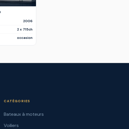
0
2006
2 x 715ch
occasion
CATÉGORIES
Bateaux à moteurs
Voiliers