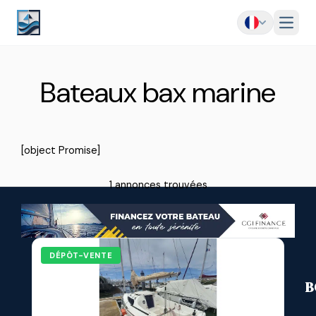
Menu
Bateaux bax marine
[object Promise]
1 annonces trouvées
DÉPÔT-VENTE
B