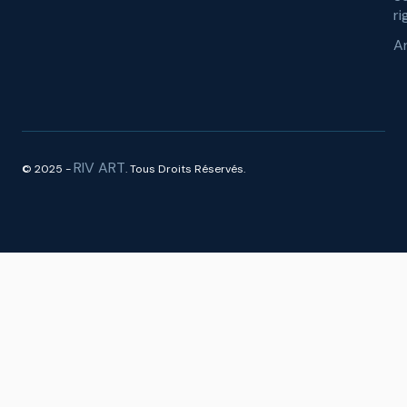
ri
A
RIV ART
© 2025 -
. Tous Droits Réservés.