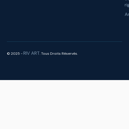
ri
A
RIV ART
© 2025 -
. Tous Droits Réservés.