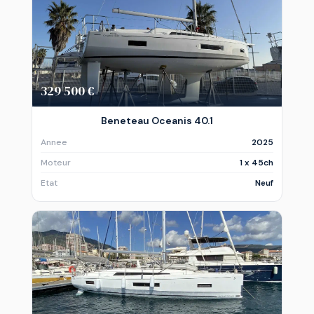
329 500 €
Beneteau Oceanis 40.1
Annee
2025
Moteur
1 x 45ch
Etat
Neuf