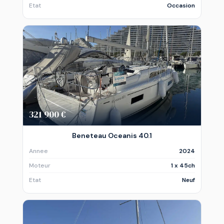
Etat
Occasion
321 900 €
Beneteau Oceanis 40.1
Annee
2024
Moteur
1 x 45ch
Etat
Neuf