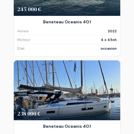
245 000 €
Beneteau Oceanis 40.1
Annee
2022
Moteur
4 x 45ch
Etat
occasion
238 000 €
Beneteau Oceanis 40.1