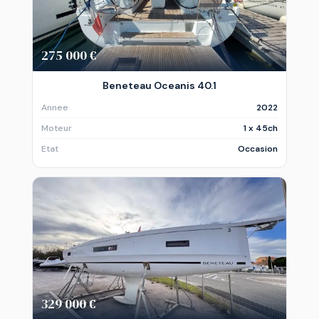
275 000 €
Beneteau Oceanis 40.1
Annee
2022
Moteur
1 x 45ch
Etat
Occasion
329 000 €