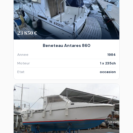
23 850 €
Beneteau Antares 860
Annee
1984
Moteur
1 x 235ch
Etat
occasion