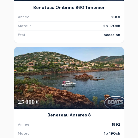
Beneteau Ombrine 960 Timonier
Annee
2001
Moteur
2 x 170ch
Etat
occasion
25 000 €
Beneteau Antares 8
Annee
1992
Moteur
1 x 190ch