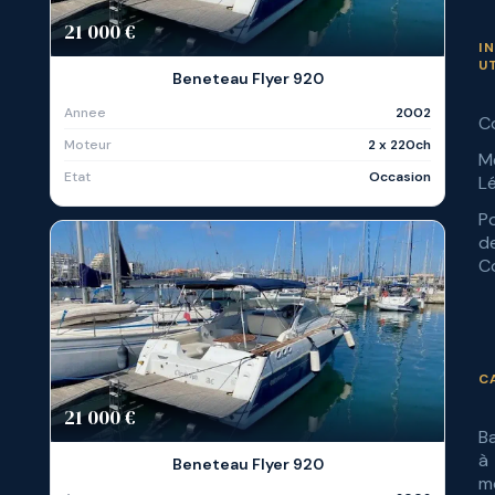
21 000 €
I
U
Beneteau Flyer 920
Annee
2002
C
Moteur
2 x 220ch
M
Etat
Occasion
L
Po
d
Co
C
21 000 €
B
à
Beneteau Flyer 920
m