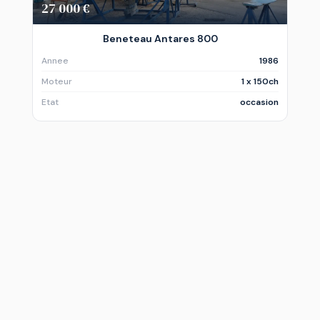
27 000 €
Beneteau Antares 800
Annee
1986
Moteur
1 x 150ch
Etat
occasion