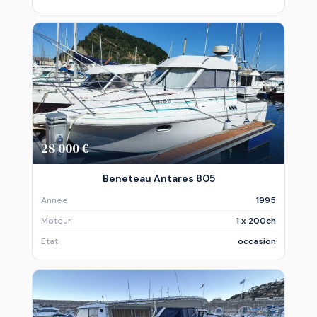
28 000 €
Beneteau Antares 805
Annee
1995
Moteur
1 x 200ch
Etat
occasion