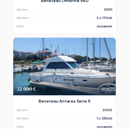
Beneteau Ombrine 960
Annee
2001
Moteur
2 x 170ch
Etat
occasion
32 000 €
Beneteau Antares Serie 9
Annee
2000
Moteur
1 x 230ch
Etat
occasion