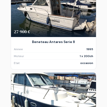
27 900 €
Beneteau Antares Serie 8
Annee
1995
Moteur
1 x 200ch
Etat
occasion