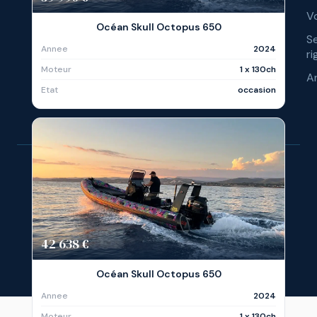
Vo
Océan Skull Octopus 650
S
Annee
2024
ri
Moteur
1 x 130ch
A
Etat
occasion
© 
Ré
42 638 €
Océan Skull Octopus 650
Annee
2024
Moteur
1 x 130ch