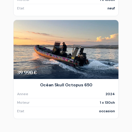
Etat
neuf
39 990 €
Océan Skull Octopus 650
Annee
2024
Moteur
1 x 130ch
Etat
occasion