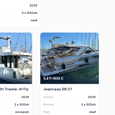
2023
3 x 900ch
neuf
649 000 €
t Trawler 41 Fly
Jeanneau DB 37
2023
Annee
2025
2 x 320ch
Moteur
2 x 320ch
occasion
Etat
neuf