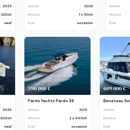
2025
Annee
2023
Annee
x 320ch
Moteur
1 x 50ch
Moteur
neuf
Etat
occasion
Etat
590 000 €
609 000 €
Pardo Yachts Pardo 38
Beneteau Swif
2026
Annee
2021
Annee
x 300ch
Moteur
2 x 440ch
Moteur
neuf
Etat
occasion
Etat