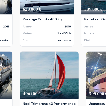
620 000 €
589 000 €
y
Prestige Yachts 460 Fly
Beneteau Gr
2018
Annee
2019
Annee
Moteur
2 x 435ch
Moteur
casion
Etat
occasion
Etat
496 100 €
599 000 
Neel Trimarans 43 Performance
Jeanneau 