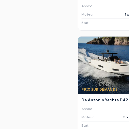
Annee
Moteur
1 
Etat
PRIX SUR DEMANDE
De Antonio Yachts D42
Annee
Moteur
3 
Etat