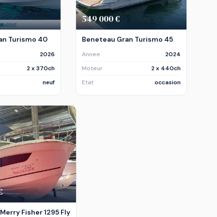
549 000 €
an Turismo 40
Beneteau Gran Turismo 45
2026
Annee
2024
2 x 370ch
Moteur
2 x 440ch
neuf
Etat
occasion
€
Merry Fisher 1295 Fly