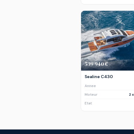
539 940 €
Sealine C430
Annee
Moteur
2 
Etat