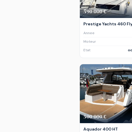
590 000 €
Prestige Yachts 460 Fl
Annee
Moteur
Etat
oc
500 000 €
Aquador 400 HT