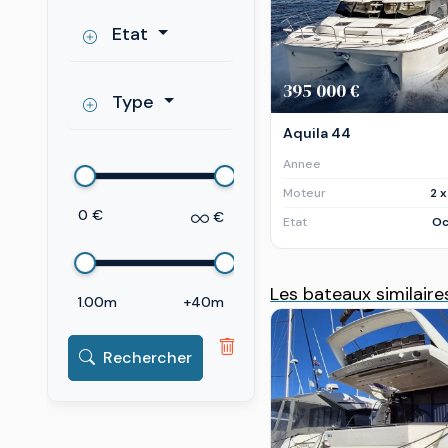
Etat
395 000 €
Type
Aquila 44
Annee
Moteur
2 
0 €
€
Etat
Oc
Les bateaux similaire
1.00m
+40m
Rechercher