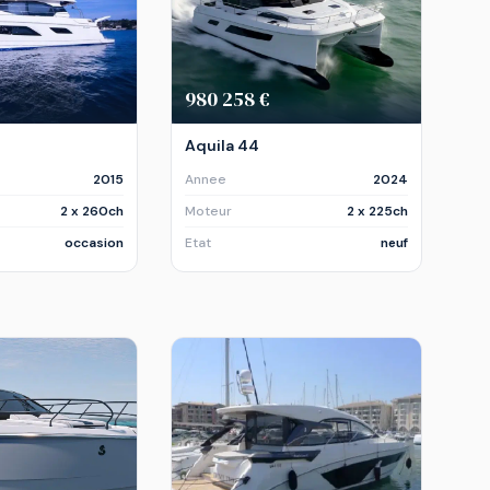
980 258 €
Aquila 44
2015
Annee
2024
2 x 260ch
Moteur
2 x 225ch
occasion
Etat
neuf