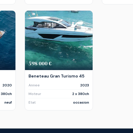
598 000 €
Beneteau Gran Turismo 45
2020
Annee
2023
x 380ch
Moteur
2 x 380ch
neuf
Etat
occasion