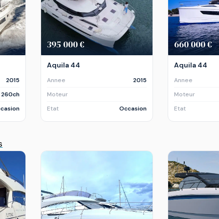
395 000 €
660 000 €
Aquila 44
Aquila 44
2015
Annee
2015
Annee
x 260ch
Moteur
Moteur
casion
Etat
Occasion
Etat
s