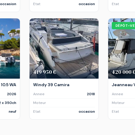
occasion
Etat
occasion
Etat
DÉPÔT-VE
419 950 €
420 000 
10.5 WA
Windy 39 Camira
Jeanneau V
2026
Annee
2018
Annee
2 x 350ch
Moteur
Moteur
neuf
Etat
occasion
Etat