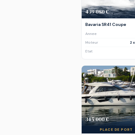
439 080 €
Bavaria SR41 Coupe
Annee
Moteur
2 
Etat
345 000 €
PLACE DE PORT