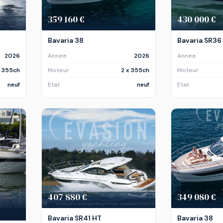
359 160 €
430 000 €
Bavaria 38
Bavaria SR36
2026
Annee
2026
Annee
x 355ch
Moteur
2 x 355ch
Moteur
neuf
Etat
neuf
Etat
407 880 €
349 080 €
Bavaria SR41 HT
Bavaria 38