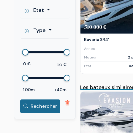
Etat
510 000 €
Type
Bavaria SR41
Annee
Moteur
2 
0 €
€
Etat
oc
Les bateaux similaire
1.00m
+40m
Rechercher