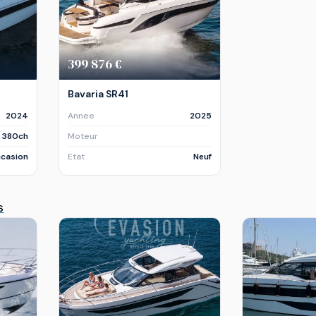
399 876 €
Bavaria SR41
2024
Annee
2025
x 380ch
Moteur
casion
Etat
Neuf
s