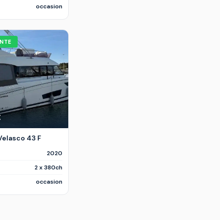
occasion
NTE
€
elasco 43 F
2020
2 x 380ch
occasion