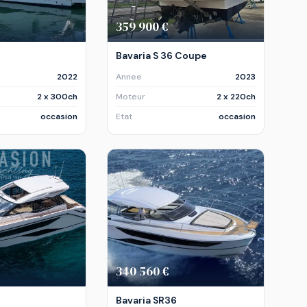
359 900 €
Bavaria S 36 Coupe
2022
Annee
2023
2 x 300ch
Moteur
2 x 220ch
occasion
Etat
occasion
340 560 €
Bavaria SR36