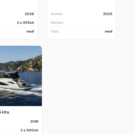
2026
Annee
2025
2 x 355ch
Moteur
neuf
Etat
neuf
 Hts
2018
2 x 300ch