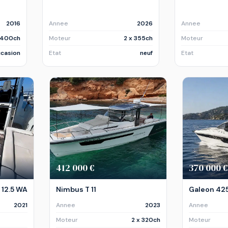
2016
Annee
2026
Annee
 400ch
Moteur
2 x 355ch
Moteur
casion
Etat
neuf
Etat
412 000 €
370 000 €
12.5 WA
Nimbus T 11
Galeon 425
2021
Annee
2023
Annee
Moteur
2 x 320ch
Moteur