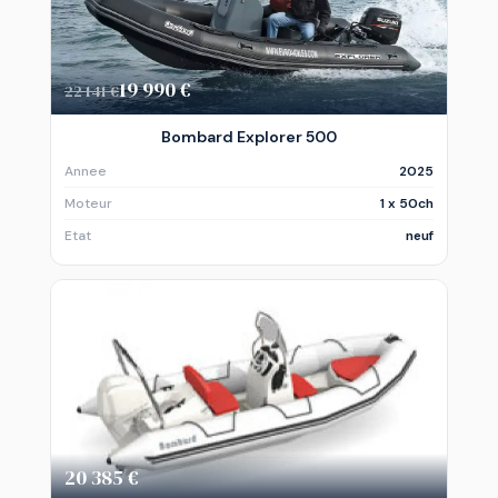
19 990 €
22 141 €
Bombard Explorer 500
Annee
2025
Moteur
1 x 50ch
Etat
neuf
20 385 €