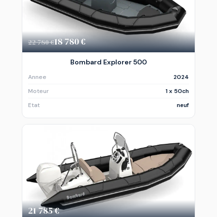
18 780 €
22 780 €
Bombard Explorer 500
Annee
2024
Moteur
1 x 50ch
Etat
neuf
21 785 €