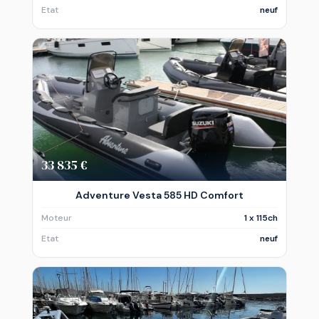
Etat
neuf
33 835 €
Adventure Vesta 585 HD Comfort
Moteur
1 x 115ch
Etat
neuf