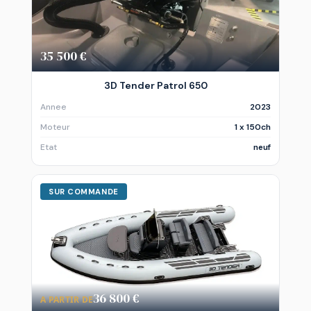
35 500 €
3D Tender Patrol 650
Annee
2023
Moteur
1 x 150ch
Etat
neuf
SUR COMMANDE
36 800 €
A PARTIR DE