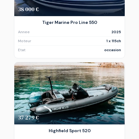
38 000 €
Tiger Marine Pro Line 550
Annee
2025
Moteur
1 x 115ch
Etat
occasion
37 279 €
Highfield Sport 520