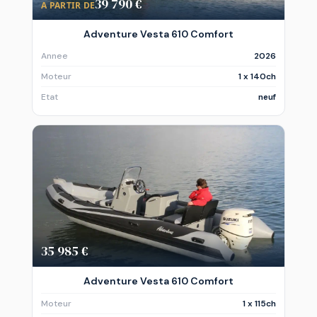
39 790 €
A PARTIR DE
Adventure Vesta 610 Comfort
Annee
2026
Moteur
1 x 140ch
Etat
neuf
35 985 €
Adventure Vesta 610 Comfort
Moteur
1 x 115ch