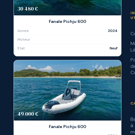
30 480 €
I
U
Fanale Pichju 600
Annee
2024
C
Moteur
M
Etat
Neuf
L
Po
d
Co
C
49 000 €
B
à
Fanale Pichju 600
m