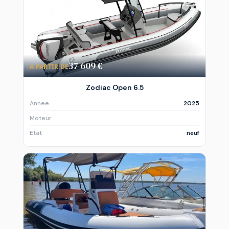
37 609 €
A PARTIR DE
Zodiac Open 6.5
Annee
2025
Moteur
Etat
neuf