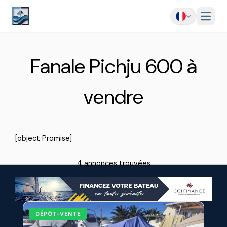
Menu
Fanale Pichju 600 à
vendre
[object Promise]
4 annonces trouvées
DÉPÔT-VENTE