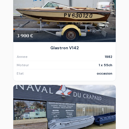
3 900 €
Glastron V142
Annee
1982
Moteur
1 x 55ch
Etat
occasion