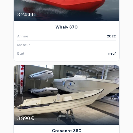
3 244 €
Whaly 370
Annee
2022
Moteur
Etat
neuf
3 890 €
Crescent 380