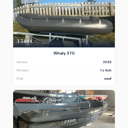
3 540 €
Whaly 370
Annee
2023
Moteur
1 x 6ch
Etat
neuf