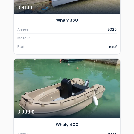
3 814 €
Whaly 380
Annee
2025
Moteur
Etat
neuf
3 900 €
Whaly 400
Annee
2024