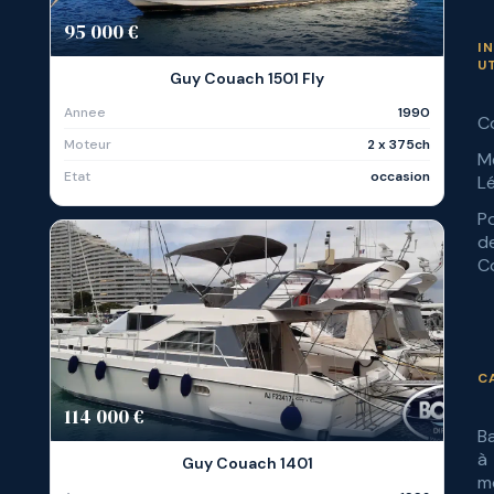
95 000 €
I
U
Guy Couach 1501 Fly
Annee
1990
C
Moteur
2 x 375ch
M
Etat
occasion
L
Po
d
Co
C
114 000 €
B
à
Guy Couach 1401
m