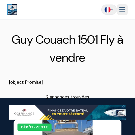
Menu
Guy Couach 1501 Fly à
vendre
[object Promise]
2 annonces trouvées
DÉPÔT-VENTE