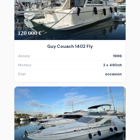
120 000 €
Guy Couach 1402 Fly
Annee
1996
Moteur
2 x 490ch
Etat
occasion