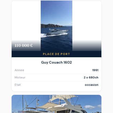
110 000 €
PLACE DE PORT
Guy Couach 1602
Annee
1991
Moteur
2 x 680ch
Etat
occasion