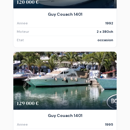
120 000 €
Guy Couach 1401
Annee
1992
Moteur
2 x 380ch
Etat
occasion
129 000 €
Guy Couach 1401
Annee
1995