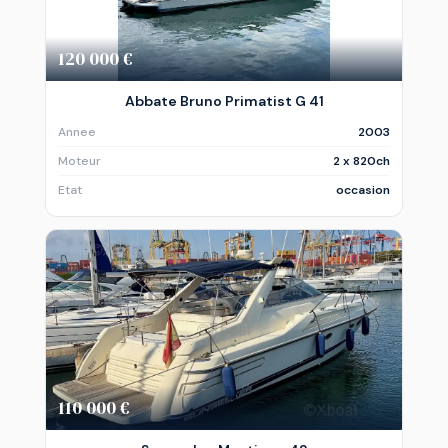
120 000 €
Abbate Bruno Primatist G 41
Annee
2003
Moteur
2 x 820ch
Etat
occasion
110 000 €