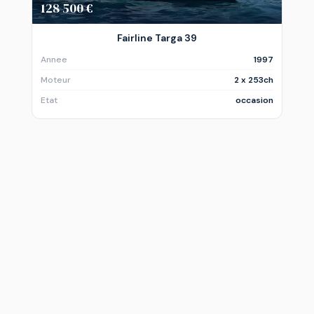
128 500 €
Fairline Targa 39
Annee
1997
Moteur
2 x 253ch
Etat
occasion