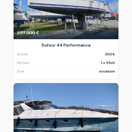
109 000 €
Dufour 44 Performance
Annee
2004
Moteur
1 x 55ch
Etat
occasion