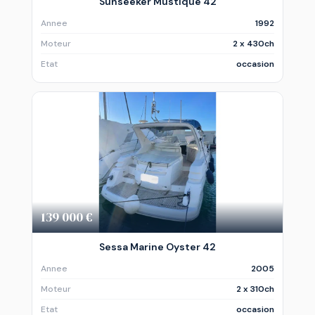
Sunseeker Mustique 42
Annee
1992
Moteur
2 x 430ch
Etat
occasion
139 000 €
Sessa Marine Oyster 42
Annee
2005
Moteur
2 x 310ch
Etat
occasion