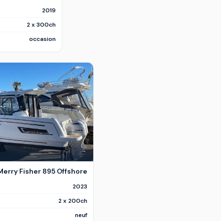
2019
2 x 300ch
occasion
erry Fisher 895 Offshore
2023
2 x 200ch
neuf