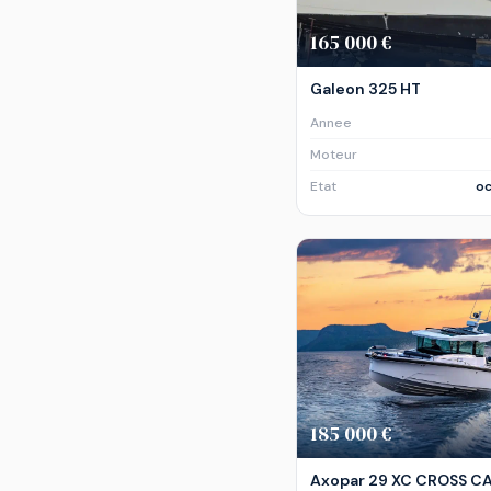
165 000 €
Galeon 325 HT
Annee
Moteur
Etat
oc
185 000 €
Axopar 29 XC CROSS C