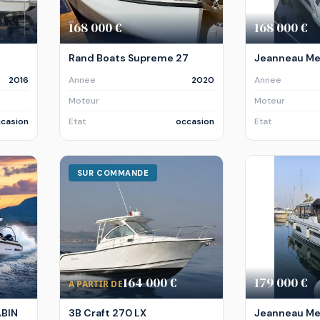
168 000 €
168 000 €
Rand Boats Supreme 27
Jeanneau Mer
2016
Annee
2020
Annee
Moteur
Moteur
casion
Etat
occasion
Etat
SUR COMMANDE
164 000 €
179 000 €
A PARTIR DE
ABIN
3B Craft 270 LX
Jeanneau Mer