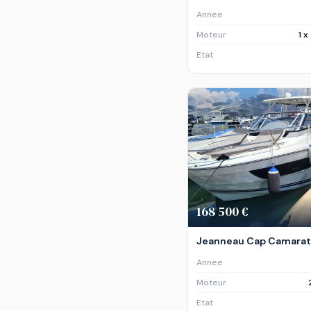
Annee
Moteur
1 
Etat
168 500 €
Jeanneau Cap Camarat 
Annee
Moteur
Etat