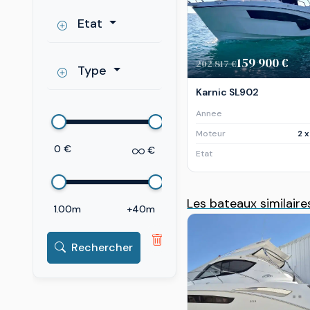
Etat
159 900 €
202 817 €
Type
Karnic SL902
Annee
Moteur
2 
0 €
€
Etat
Les bateaux similaire
1.00m
+40m
Rechercher