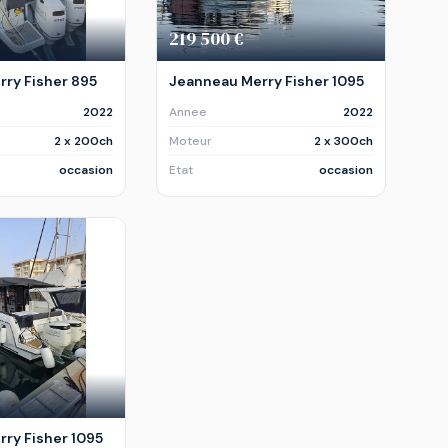
219 500 €
ry Fisher 895
Jeanneau Merry Fisher 1095
2022
Annee
2022
2 x 200ch
Moteur
2 x 300ch
occasion
Etat
occasion
ry Fisher 1095