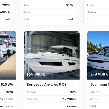
2025
Annee
2025
Annee
x 400ch
Moteur
Moteur
neuf
Etat
neuf
Etat
169 900 €
179 900 €
10.5 WA
Beneteau Antares 9 OB
Jeanneau M
2020
Annee
2023
Annee
2 x 350ch
Moteur
2 x 200ch
Moteur
occasion
Etat
occasion
Etat