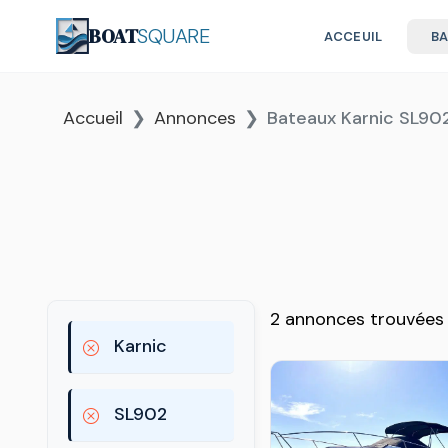
BOAT
SQUARE
ACCEUIL
B
Accueil
Annonces
Bateaux Karnic SL90
2 annonces trouvées
Karnic
SL902