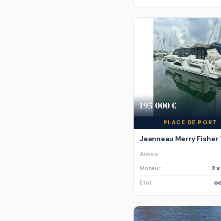
195 000 €
PLACE DE PORT
Jeanneau Merry Fisher
Annee
Moteur
2 
Etat
oc