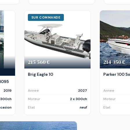
SUR COMMANDE
215 560 €
214 350 €
Brig Eagle 10
Parker 100 S
 1095
2019
Annee
2027
Annee
x 300ch
Moteur
2 x 300ch
Moteur
casion
Etat
neuf
Etat