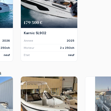
179 500 €
Karnic SL902
2026
Annee
2025
x 250ch
Moteur
2 x 250ch
neuf
Etat
neuf
s