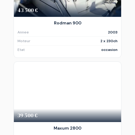
43 500 €
Rodman 900
Annee
2003
Moteur
2 x 230ch
Etat
occasion
39 500 €
Maxum 2800