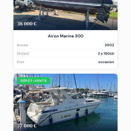
38 000 €
Airon Marine 300
Annee
2002
Moteur
2 x 190ch
Etat
occasion
DÉPÔT-VENTE
37 000 €