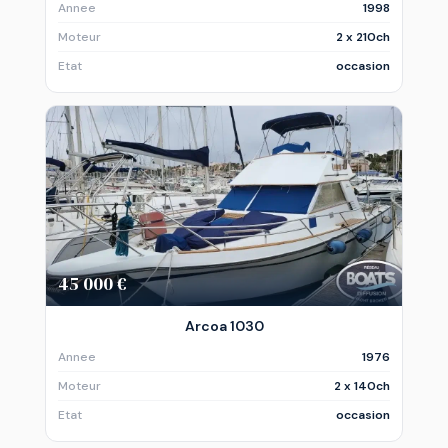
Annee
1998
Moteur
2 x 210ch
Etat
occasion
45 000 €
Arcoa 1030
Annee
1976
Moteur
2 x 140ch
Etat
occasion