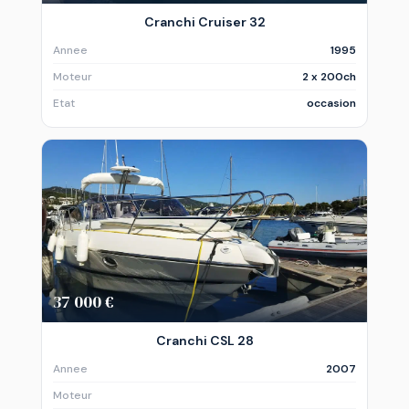
Cranchi Cruiser 32
Annee
1995
Moteur
2 x 200ch
Etat
occasion
37 000 €
Cranchi CSL 28
Annee
2007
Moteur