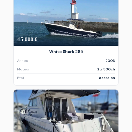
45 000 €
White Shark 285
Annee
2003
Moteur
2 x 500ch
Etat
occasion