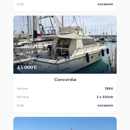
Etat
occasion
45 000 €
Concordia
Annee
1984
Moteur
2 x 320ch
Etat
occasion