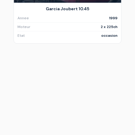
Garcia Joubert 10.45
Annee
1999
Moteur
2 x 225ch
Etat
occasion