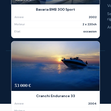
Vo
Bavaria BMB 300 Sport
S
Annee
2002
ri
Moteur
2 x 220ch
A
Etat
occasion
© 
Ré
53 000 €
Cranchi Endurance 33
Annee
2004
Moteur