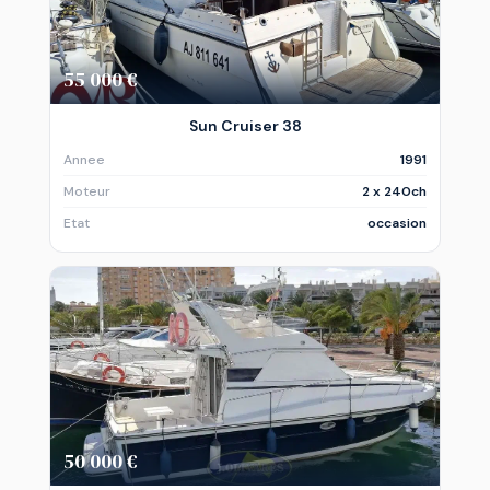
55 000 €
Sun Cruiser 38
Annee
1991
Moteur
2 x 240ch
Etat
occasion
50 000 €