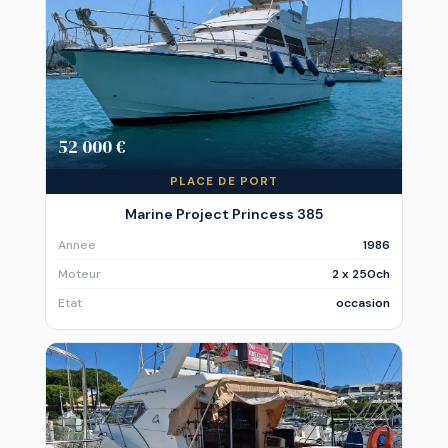
52 000 €
PLACE DE PORT
Marine Project Princess 385
Annee
1986
Moteur
2 x 250ch
Etat
occasion