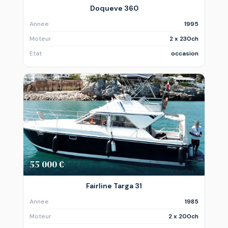
Doqueve 360
Annee
1995
Moteur
2 x 230ch
Etat
occasion
55 000 €
Fairline Targa 31
Annee
1985
Moteur
2 x 200ch