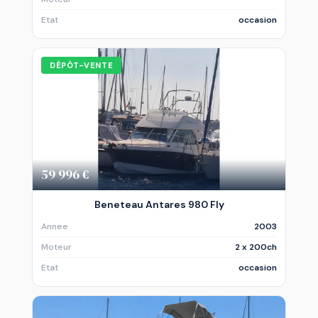
Etat
occasion
DÉPÔT-VENTE
59 996 €
Beneteau Antares 980 Fly
Annee
2003
Moteur
2 x 200ch
Etat
occasion