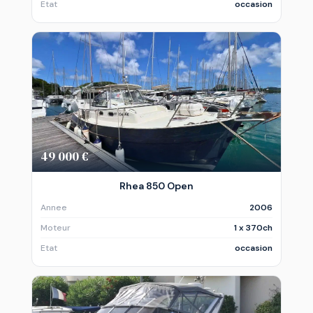
Etat
occasion
49 000 €
Rhea 850 Open
Annee
2006
Moteur
1 x 370ch
Etat
occasion