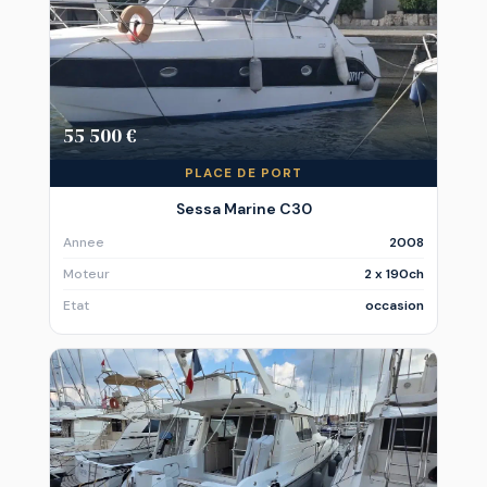
55 500 €
PLACE DE PORT
Sessa Marine C30
Annee
2008
Moteur
2 x 190ch
Etat
occasion