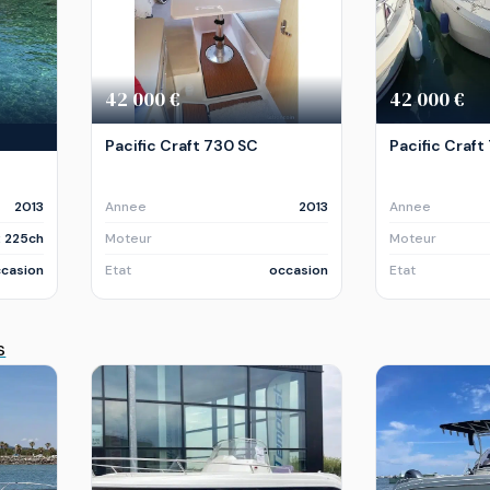
42 000 €
42 000 €
Pacific Craft 730 SC
Pacific Craft
2013
Annee
2013
Annee
x 225ch
Moteur
Moteur
casion
Etat
occasion
Etat
s