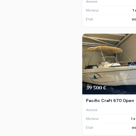
Annee
Moteur
1
Etat
oc
39 500 €
Pacific Craft 670 Open
Annee
Moteur
1 
Etat
oc