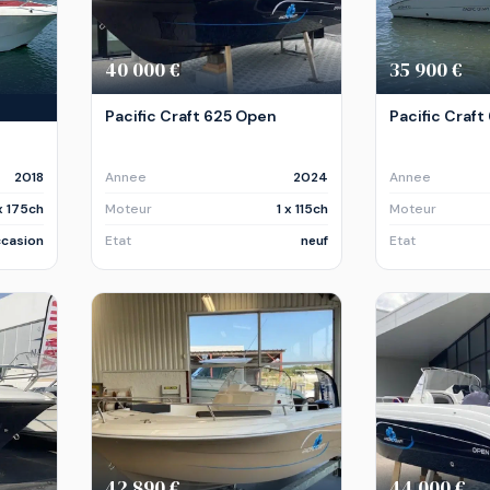
40 000 €
35 900 €
Pacific Craft 625 Open
Pacific Craf
2018
Annee
2024
Annee
 x 175ch
Moteur
1 x 115ch
Moteur
casion
Etat
neuf
Etat
42 890 €
44 000 €