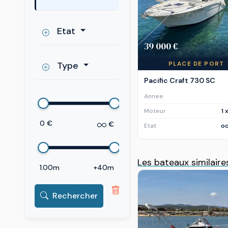
Etat
39 000 €
Type
PLACE DE PORT
Pacific Craft 730 SC
Annee
Moteur
1 
0 €
€
Etat
oc
Les bateaux similaire
1.00m
+40m
Rechercher