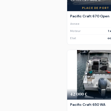
PLACE DE PORT
Pacific Craft 670 Open
Annee
Moteur
1 
Etat
oc
42 000 €
Pacific Craft 650 WA