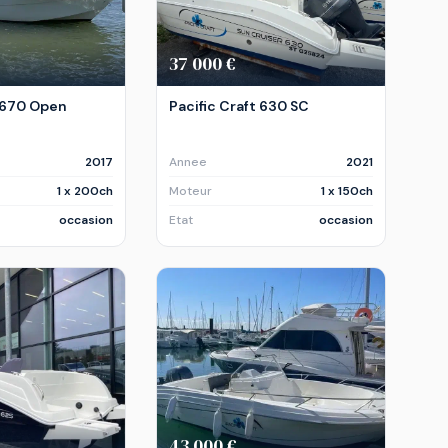
37 000 €
t 670 Open
Pacific Craft 630 SC
2017
Annee
2021
1 x 200ch
Moteur
1 x 150ch
occasion
Etat
occasion
43 000 €