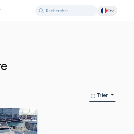
T
FR
re
Trier