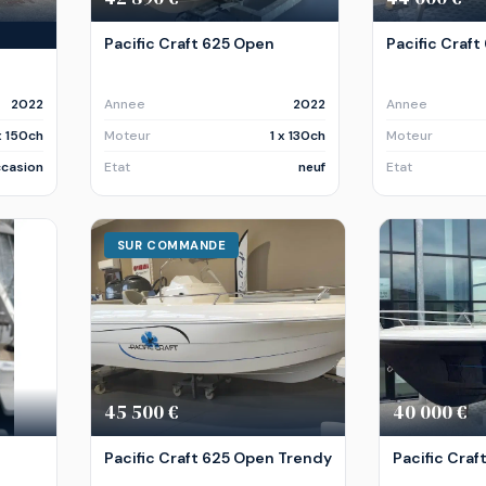
Pacific Craft 625 Open
Pacific Craf
2022
Annee
2022
Annee
x 150ch
Moteur
1 x 130ch
Moteur
casion
Etat
neuf
Etat
SUR COMMANDE
45 500 €
40 000 €
Pacific Craft 625 Open Trendy
Pacific Craf