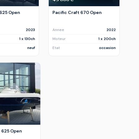
t 625 Open
Pacific Craft 670 Open
2023
Annee
2022
1 x 130ch
Moteur
1 x 200ch
neuf
Etat
occasion
t 625 Open