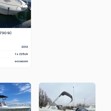
 730 SC
2012
1 x 225ch
occasion