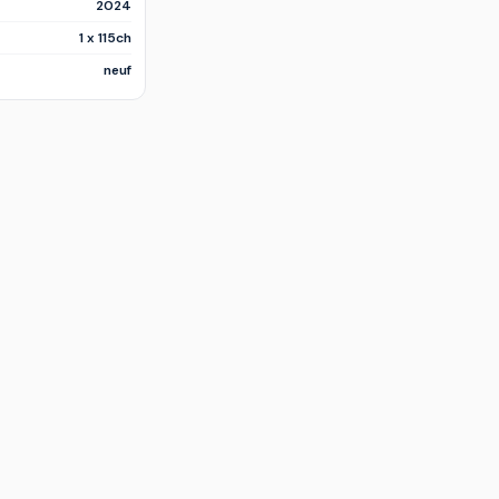
2024
1 x 115ch
neuf