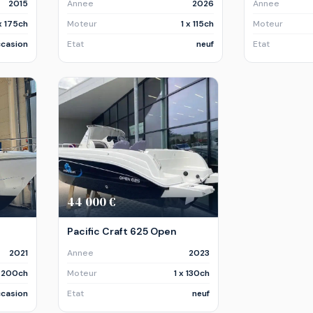
2015
Annee
2026
Annee
 x 175ch
Moteur
1 x 115ch
Moteur
casion
Etat
neuf
Etat
44 000 €
Pacific Craft 625 Open
2021
Annee
2023
x 200ch
Moteur
1 x 130ch
casion
Etat
neuf