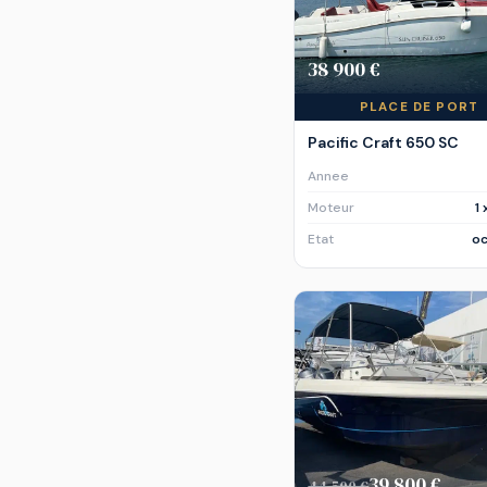
38 900 €
PLACE DE PORT
Pacific Craft 650 SC
Annee
Moteur
1
Etat
oc
39 800 €
44 500 €