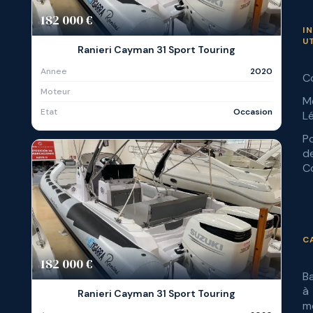
182 000 €
I
U
Ranieri Cayman 31 Sport Touring
Annee
2020
C
Moteur
M
Etat
Occasion
L
Po
d
Co
C
182 000 €
B
à
Ranieri Cayman 31 Sport Touring
m