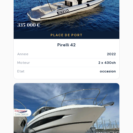
335 000 €
PLACE DE PORT
Pirelli 42
Annee
2022
Moteur
2 x 430ch
Etat
occasion