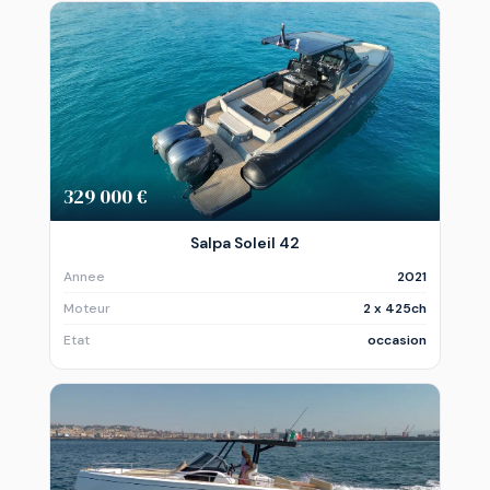
329 000 €
Salpa Soleil 42
Annee
2021
Moteur
2 x 425ch
Etat
occasion