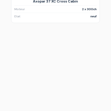
Axopar 37 XC Cross Cabin
Moteur
2 x 300ch
Etat
neuf