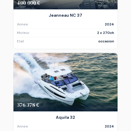
400 000 €
Jeanneau NC 37
Annee
2024
Moteur
2 x 270ch
Etat
occasion
376 378 €
Aquila 32
Annee
2024