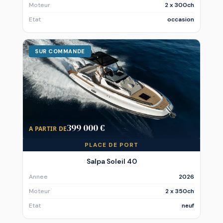
Moteur
2 x 300ch
Etat
occasion
SUR COMMANDE
399 000 €
A PARTIR DE
PLACE DE PORT
Salpa Soleil 40
Annee
2026
Moteur
2 x 350ch
Etat
neuf