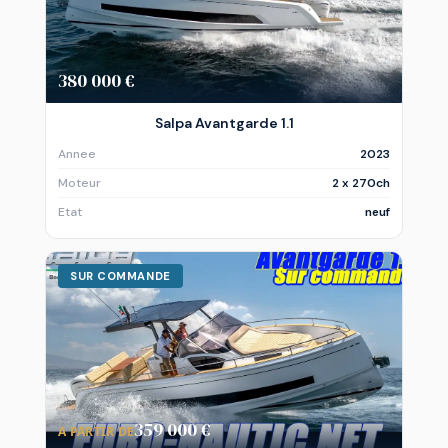
380 000 €
Salpa Avantgarde 1.1
Annee
2023
Moteur
2 x 270ch
Etat
neuf
SUR COMMANDE
359 000 €
A PARTIR DE