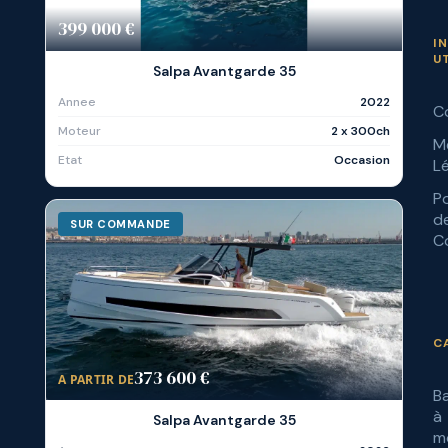
399 000 €
I
U
Salpa Avantgarde 35
Annee
2022
C
Moteur
2 x 300ch
M
Etat
Occasion
L
Po
d
SUR COMMANDE
Co
C
373 600 €
A PARTIR DE
B
à
Salpa Avantgarde 35
m