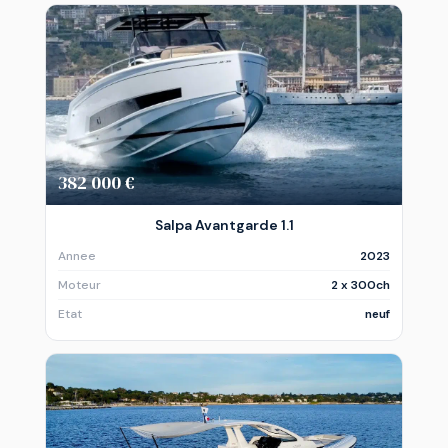
382 000 €
Salpa Avantgarde 1.1
Annee
2023
Moteur
2 x 300ch
Etat
neuf