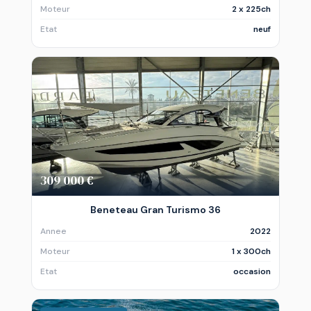
Moteur
2 x 225ch
Etat
neuf
309 000 €
Beneteau Gran Turismo 36
Annee
2022
Moteur
1 x 300ch
Etat
occasion