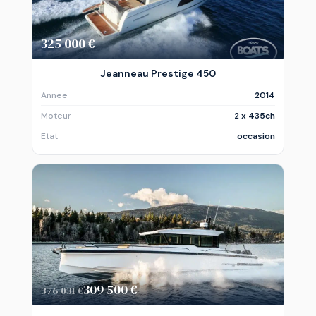
325 000 €
Jeanneau Prestige 450
Annee
2014
Moteur
2 x 435ch
Etat
occasion
309 500 €
376 031 €