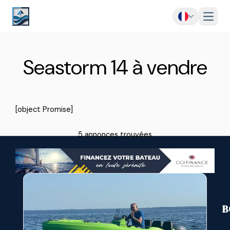
Menu
Seastorm 14 à vendre
[object Promise]
5 annonces trouvées
B