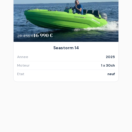
16 990 €
20 486 €
Seastorm 14
Annee
2025
Moteur
1 x 30ch
Etat
neuf