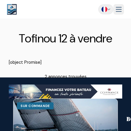
Menu
Tofinou 12 à vendre
[object Promise]
2 annonces trouvées
SUR COMMANDE
B