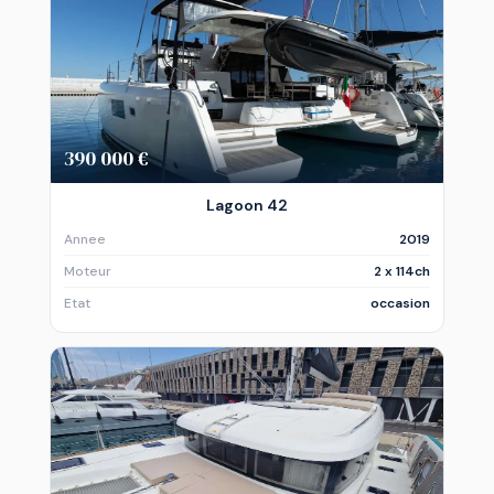
390 000 €
Lagoon 42
Annee
2019
Moteur
2 x 114ch
Etat
occasion