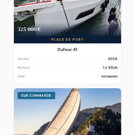
325 000 €
PLACE DE PORT
Dufour 41
Annee
2024
Moteur
1 x 50ch
Etat
occasion
SUR COMMANDE