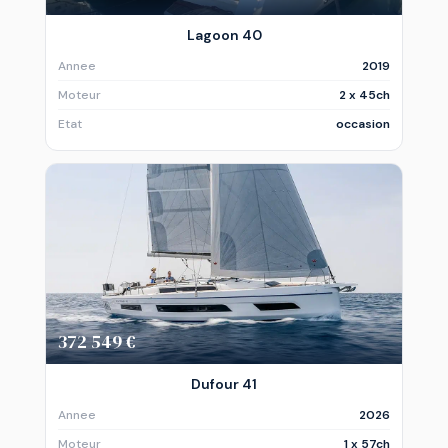
Lagoon 40
Annee
2019
Moteur
2 x 45ch
Etat
occasion
372 549 €
Dufour 41
Annee
2026
Moteur
1 x 57ch