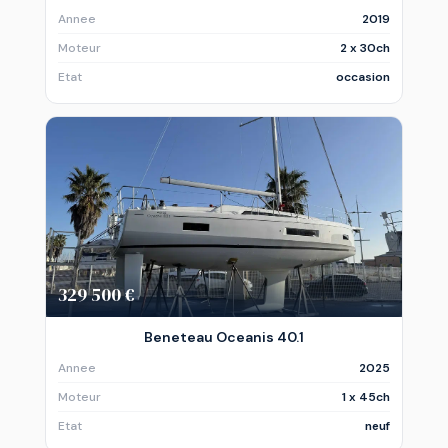
Annee
2019
Moteur
2 x 30ch
Etat
occasion
329 500 €
Beneteau Oceanis 40.1
Annee
2025
Moteur
1 x 45ch
Etat
neuf