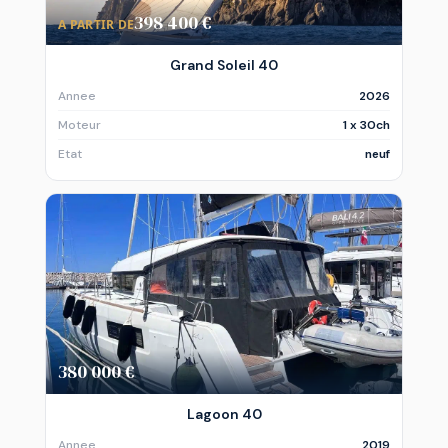
398 400 €
A PARTIR DE
Grand Soleil 40
Annee
2026
Moteur
1 x 30ch
Etat
neuf
380 000 €
Lagoon 40
Annee
2019