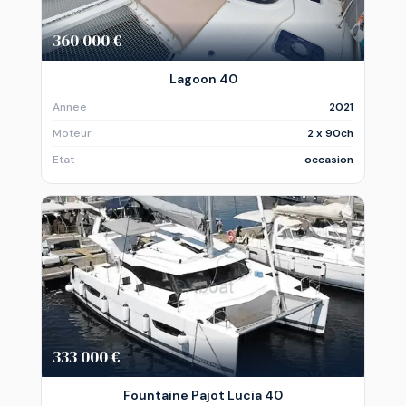
360 000 €
Lagoon 40
Annee
2021
Moteur
2 x 90ch
Etat
occasion
333 000 €
Fountaine Pajot Lucia 40