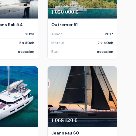
1 050 000 €
ns Bali 5.4
Outremer 51
2023
Annee
2017
2 x 80ch
Moteur
2 x 40ch
occasion
Etat
occasion
1 068 120 €
Jeanneau 60