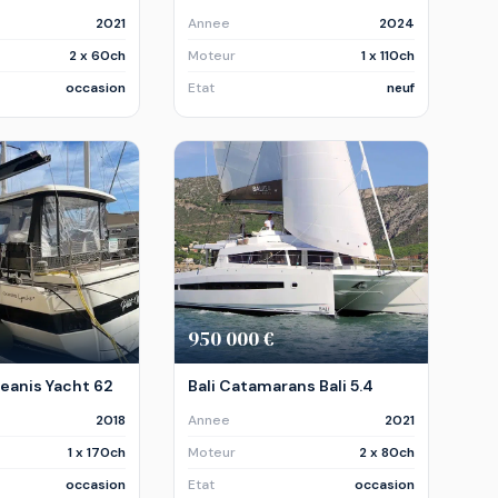
2021
Annee
2024
2 x 60ch
Moteur
1 x 110ch
occasion
Etat
neuf
950 000 €
eanis Yacht 62
Bali Catamarans Bali 5.4
2018
Annee
2021
1 x 170ch
Moteur
2 x 80ch
occasion
Etat
occasion