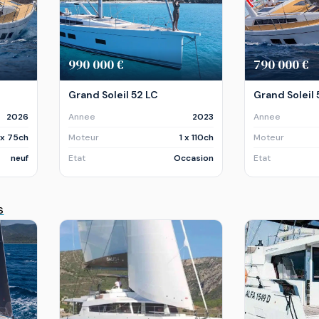
990 000 €
790 000 €
Grand Soleil 52 LC
Grand Soleil 
2026
Annee
2023
Annee
 x 75ch
Moteur
1 x 110ch
Moteur
neuf
Etat
Occasion
Etat
s