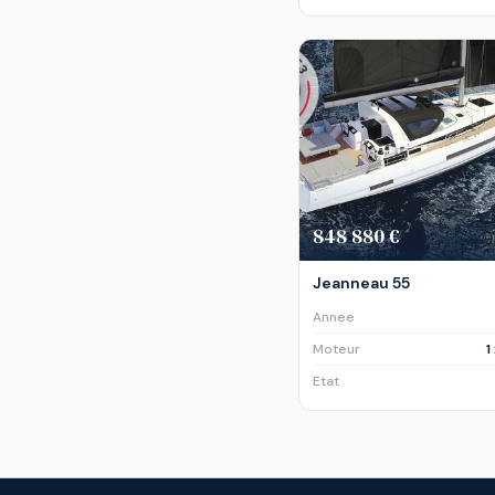
848 880 €
Jeanneau 55
Annee
Moteur
1
Etat