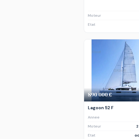
Moteur
Etat
890 000 €
Lagoon 52 F
Annee
Moteur
2
Etat
oc