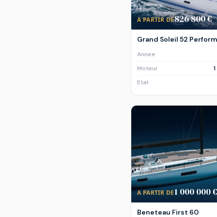
826 800 €
A PARTIR DE
Grand Soleil 52 Perfor
Annee
Moteur
1
Etat
1 000 000 
A PARTIR DE
Beneteau First 60