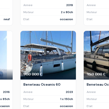
Annee
2019
Annee
Moteur
2 x 80ch
Moteur
neuf
Etat
occasion
Etat
900 000 €
980 000 €
Beneteau Oceanis 60
Beneteau Oc
2016
Annee
2023
Annee
 x 85ch
Moteur
1 x 150ch
Moteur
casion
Etat
occasion
Etat