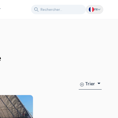
T
FR
e
Trier