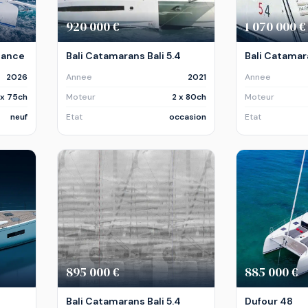
920 000 €
1 070 000 €
mance
Bali Catamarans Bali 5.4
Bali Catamara
2026
Annee
2021
Annee
 x 75ch
Moteur
2 x 80ch
Moteur
neuf
Etat
occasion
Etat
€
895 000 €
885 000 €
Bali Catamarans Bali 5.4
Dufour 48