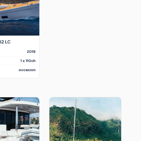
52 LC
2019
1 x 110ch
occasion