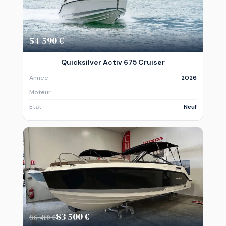
54 590 €
Quicksilver Activ 675 Cruiser
Annee
2026
Moteur
Etat
Neuf
83 500 €
86 410 €