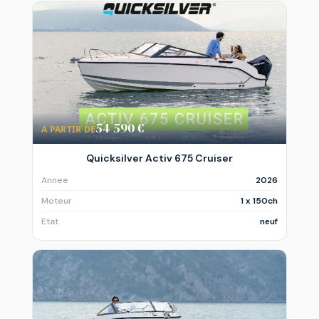
54 590 €
A PARTIR DE
Quicksilver Activ 675 Cruiser
Annee
2026
Moteur
1 x 150ch
Etat
neuf