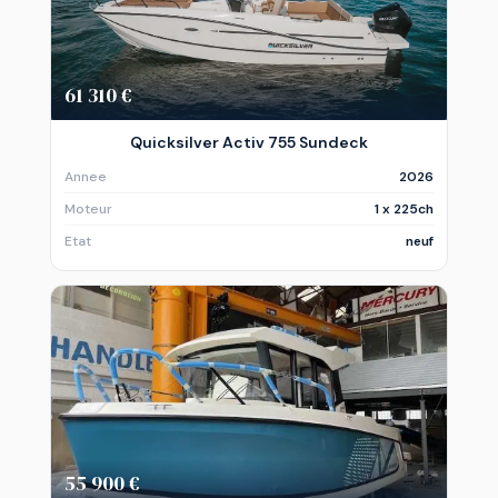
61 310 €
Quicksilver Activ 755 Sundeck
Annee
2026
Moteur
1 x 225ch
Etat
neuf
55 900 €