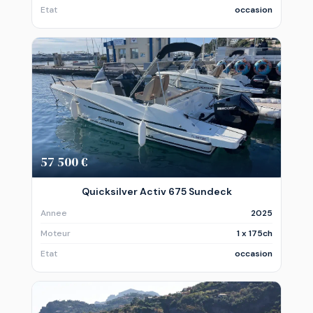
Etat
occasion
57 500 €
Quicksilver Activ 675 Sundeck
Annee
2025
Moteur
1 x 175ch
Etat
occasion