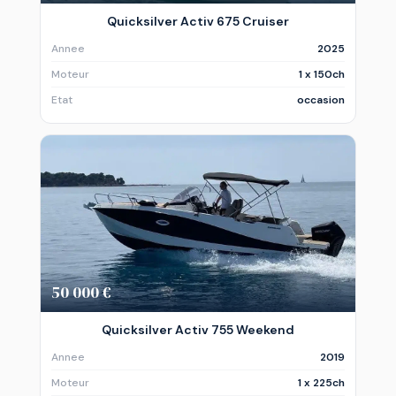
Quicksilver Activ 675 Cruiser
Annee
2025
Moteur
1 x 150ch
Etat
occasion
50 000 €
Quicksilver Activ 755 Weekend
Annee
2019
Moteur
1 x 225ch