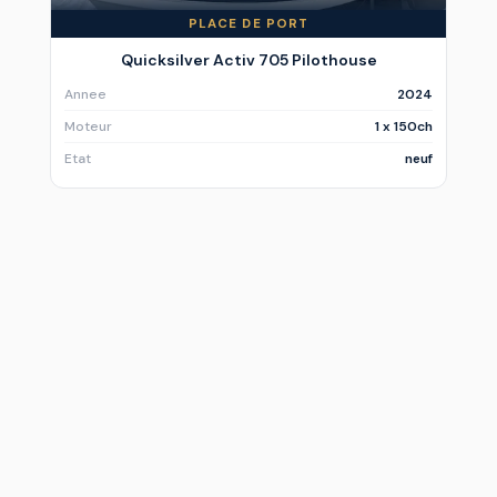
PLACE DE PORT
Quicksilver Activ 705 Pilothouse
Annee
2024
Moteur
1 x 150ch
Etat
neuf