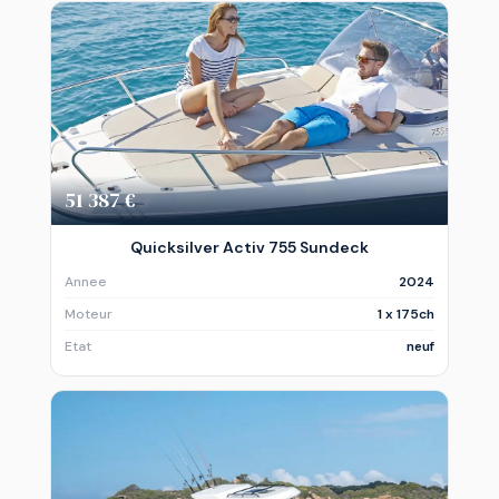
51 387 €
Quicksilver Activ 755 Sundeck
Annee
2024
Moteur
1 x 175ch
Etat
neuf