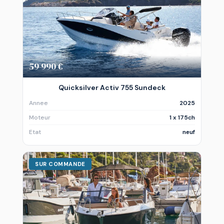
59 990 €
Quicksilver Activ 755 Sundeck
Annee
2025
Moteur
1 x 175ch
Etat
neuf
SUR COMMANDE