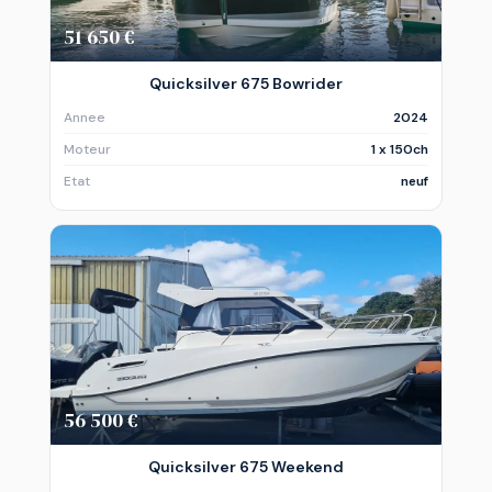
51 650 €
Quicksilver 675 Bowrider
Annee
2024
Moteur
1 x 150ch
Etat
neuf
56 500 €
Quicksilver 675 Weekend