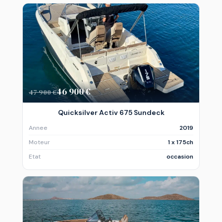
46 900 €
47 900 €
Quicksilver Activ 675 Sundeck
Annee
2019
Moteur
1 x 175ch
Etat
occasion