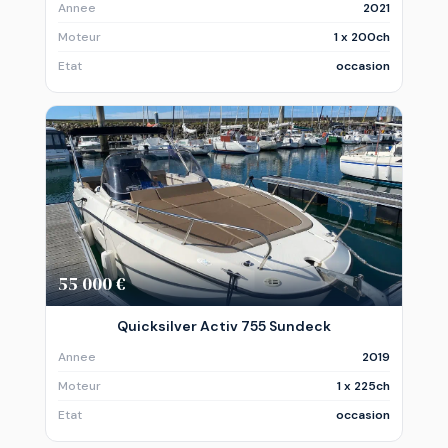
Annee
2021
Moteur
1 x 200ch
Etat
occasion
55 000 €
Quicksilver Activ 755 Sundeck
Annee
2019
Moteur
1 x 225ch
Etat
occasion