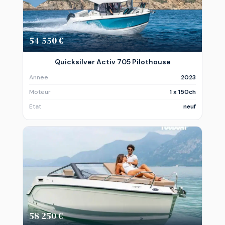
54 550 €
Quicksilver Activ 705 Pilothouse
Annee
2023
Moteur
1 x 150ch
Etat
neuf
58 250 €