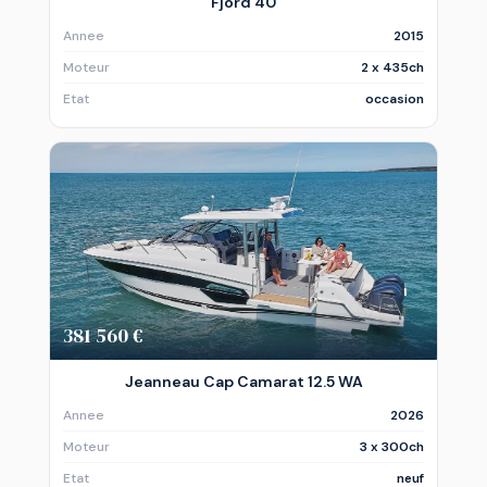
Fjord 40
Annee
2015
Moteur
2 x 435ch
Etat
occasion
381 560 €
Jeanneau Cap Camarat 12.5 WA
Annee
2026
Moteur
3 x 300ch
Etat
neuf