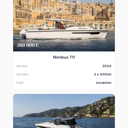
380 000 €
Nimbus T11
Annee
2024
Moteur
2 x 400ch
Etat
occasion