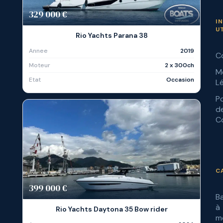
329 000 €
I
U
Rio Yachts Parana 38
Annee
2019
C
Moteur
2 x 300ch
M
Etat
Occasion
L
Po
d
Co
C
399 000 €
B
à
Rio Yachts Daytona 35 Bow rider
m