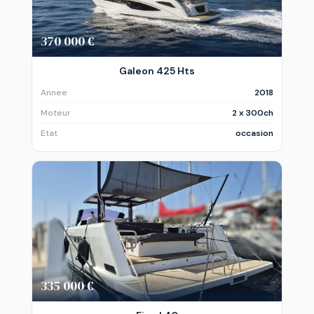
370 000 €
Galeon 425 Hts
Annee
2018
Moteur
2 x 300ch
Etat
occasion
335 000 €