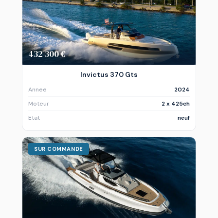
432 300 €
Invictus 370 Gts
Annee
2024
Moteur
2 x 425ch
Etat
neuf
SUR COMMANDE