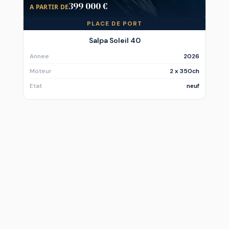
399 000 €
A PARTIR DE
PLACE DE PORT
Salpa Soleil 40
Annee
2026
Moteur
2 x 350ch
Etat
neuf