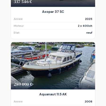
337 546 €
Axopar 37 SC
Annee
2025
Moteur
2 x 400ch
Etat
neuf
289 000 €
Aquanaut 11.5 AK
Annee
2008