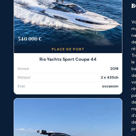
B
Vo
ma
na
540 000 €
d
ré
PLACE DE PORT
Tr
Rio Yachts Sport Coupe 44
le
b
Annee
2018
d
Moteur
2 x 435ch
v
Etat
occasion
rê
p
d
mi
d
d
pr