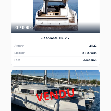
319 000 €
Jeanneau NC 37
Annee
2022
Moteur
2 x 270ch
Etat
occasion