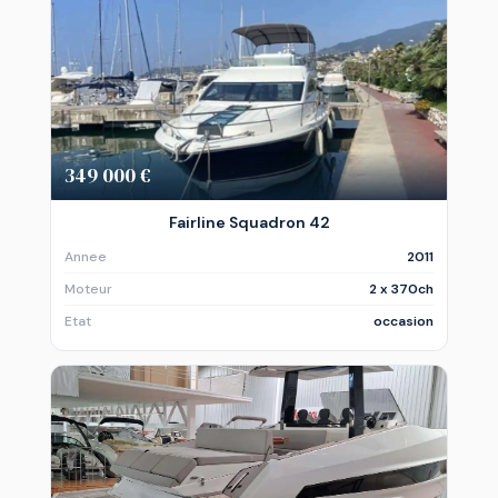
349 000 €
Fairline Squadron 42
Annee
2011
Moteur
2 x 370ch
Etat
occasion