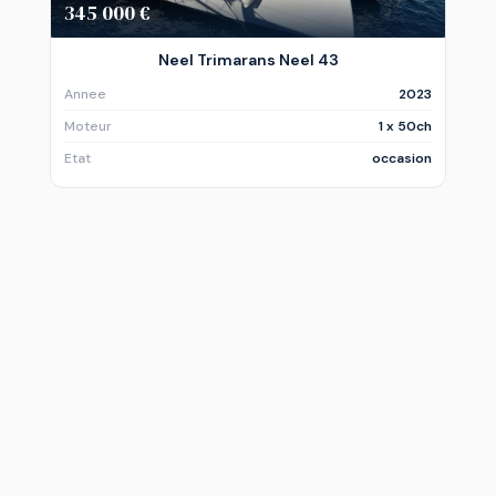
345 000 €
Neel Trimarans Neel 43
Annee
2023
Moteur
1 x 50ch
Etat
occasion