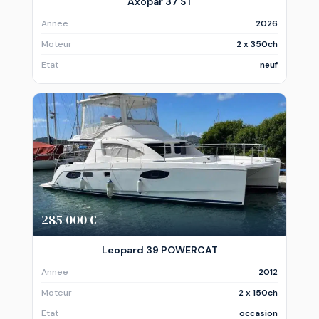
Axopar 37 ST
Annee
2026
Moteur
2 x 350ch
Etat
neuf
285 000 €
Leopard 39 POWERCAT
Annee
2012
Moteur
2 x 150ch
Etat
occasion