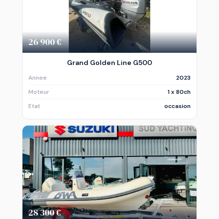
26 900 €
Grand Golden Line G500
Annee
2023
Moteur
1 x 80ch
Etat
occasion
28 300 €