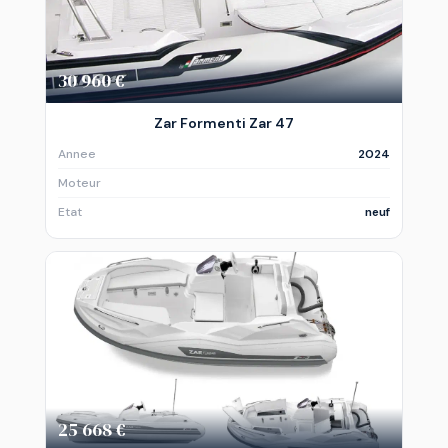
30 960 €
Zar Formenti Zar 47
Annee
2024
Moteur
Etat
neuf
25 668 €