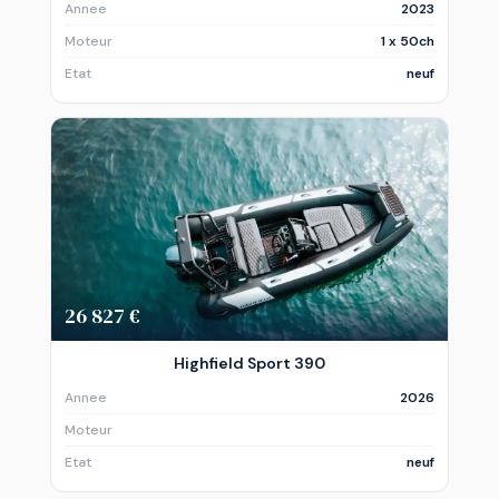
Annee
2023
Moteur
1 x 50ch
Etat
neuf
26 827 €
Highfield Sport 390
Annee
2026
Moteur
Etat
neuf