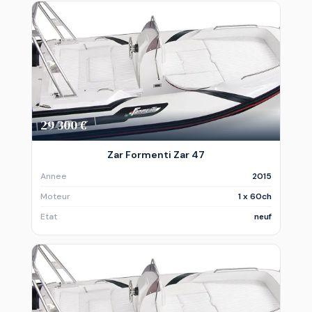
29 300 €
Zar Formenti Zar 47
Annee
2015
Moteur
1 x 60ch
Etat
neuf