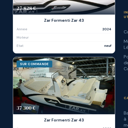
27 828 €
I
U
Zar Formenti Zar 43
Annee
2024
C
Moteur
M
Etat
neuf
L
Po
d
SUR COMMANDE
Co
C
37 300 €
B
à
Zar Formenti Zar 43
m