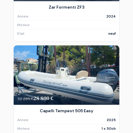
Zar Formenti ZF3
Annee
2024
Moteur
Etat
neuf
28 800 €
32 208 €
Capelli Tempest 505 Easy
Annee
2025
Moteur
1 x 50ch