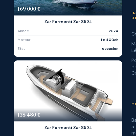
169 000 €
I
U
Zar Formenti Zar 85 SL
Annee
2024
C
Moteur
1 x 400ch
M
Etat
occasion
L
Po
d
Co
C
138 480 €
B
à
Zar Formenti Zar 85 SL
m