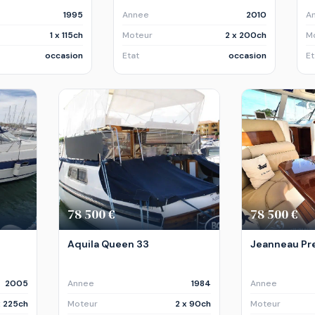
1995
Annee
2010
A
1 x 115ch
Moteur
2 x 200ch
M
occasion
Etat
occasion
Et
78 500 €
78 500 €
Aquila Queen 33
Jeanneau Pr
2005
Annee
1984
Annee
x 225ch
Moteur
2 x 90ch
Moteur