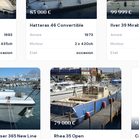
85 000 €
99 999 €
Hatteras 46 Convertible
Ilver 39 Mira
1993
Annee
1973
Annee
x 435ch
Moteur
2 x 420ch
Moteur
casion
Etat
occasion
Etat
79 000 €
9
ser 365 New Line
Rhea 35 Open
C