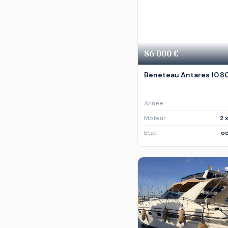
86 000 €
Beneteau Antares 10.8
Annee
Moteur
2 
Etat
oc