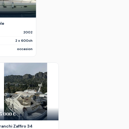
ble
2002
2 x 600ch
occasion
5 000 €
ranchi Zaffiro 34