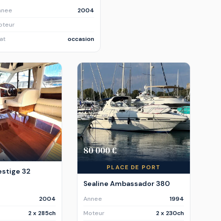
nnee
2004
oteur
at
occasion
80 000 €
PLACE DE PORT
estige 32
Sealine Ambassador 380
2004
Annee
1994
2 x 285ch
Moteur
2 x 230ch