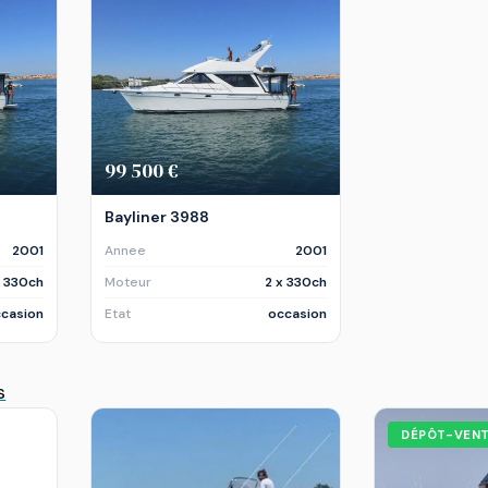
99 500 €
Bayliner 3988
2001
Annee
2001
x 330ch
Moteur
2 x 330ch
casion
Etat
occasion
s
DÉPÔT-VEN