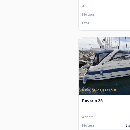
Annee
Moteur
Etat
PRIX SUR DEMANDE
Bavaria 35
Annee
Moteur
2 