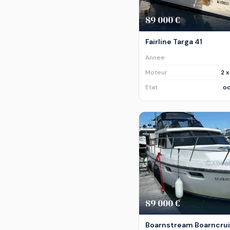
89 000 €
Fairline Targa 41
Annee
Moteur
2 
Etat
oc
89 000 €
Boarnstream Boarncrui