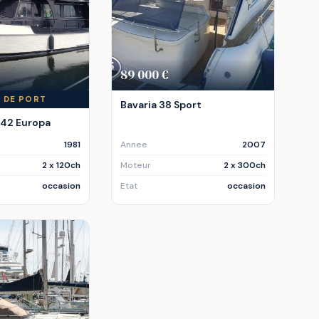
89 000 €
 DE PORT
Bavaria 38 Sport
 42 Europa
1981
Annee
2007
2 x 120ch
Moteur
2 x 300ch
occasion
Etat
occasion