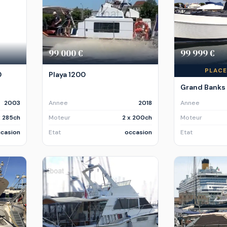
99 000 €
99 999 €
PLACE
0
Playa 1200
Grand Banks
2003
Annee
2018
Annee
x 285ch
Moteur
2 x 200ch
Moteur
casion
Etat
occasion
Etat