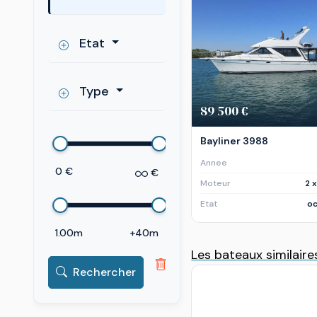
Etat
Type
89 500 €
Bayliner 3988
Annee
0 €
€
Moteur
2 
Etat
oc
1.00m
+40m
Les bateaux similaire
Rechercher