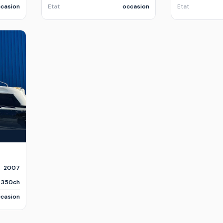
casion
Etat
occasion
Etat
2007
x 350ch
casion