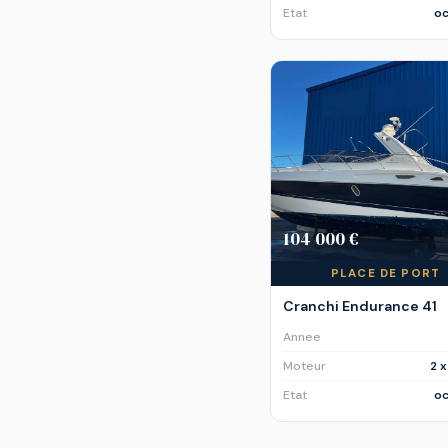
Etat
oc
104 000 €
PLACE DE PORT
Cranchi Endurance 41
Annee
Moteur
2 
Etat
oc