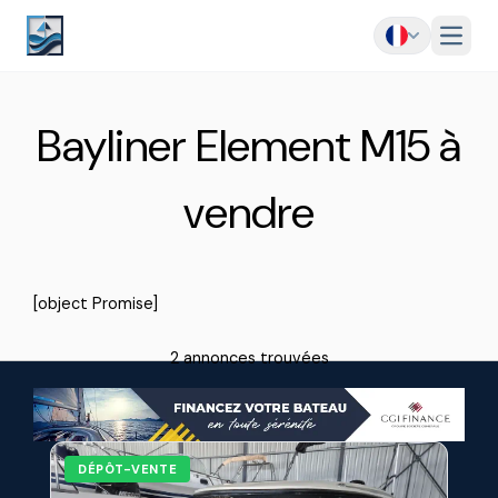
Menu
Bayliner Element M15 à
vendre
[object Promise]
2 annonces trouvées
DÉPÔT-VENTE