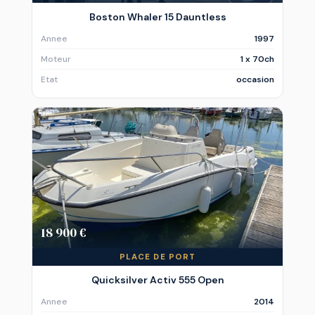
Boston Whaler 15 Dauntless
Annee
1997
Moteur
1 x 70ch
Etat
occasion
18 900 €
PLACE DE PORT
Quicksilver Activ 555 Open
Annee
2014