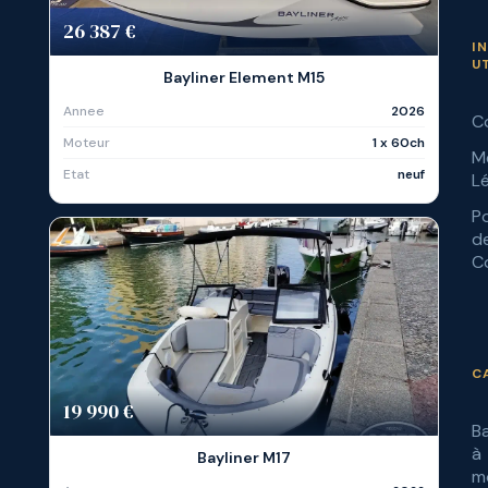
26 387 €
I
U
Bayliner Element M15
Annee
2026
C
Moteur
1 x 60ch
M
Etat
neuf
L
Po
d
Co
C
19 990 €
B
à
Bayliner M17
m