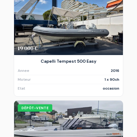
19 000 €
Capelli Tempest 500 Easy
Annee
2016
Moteur
1 x 90ch
Etat
occasion
DÉPÔT-VENTE