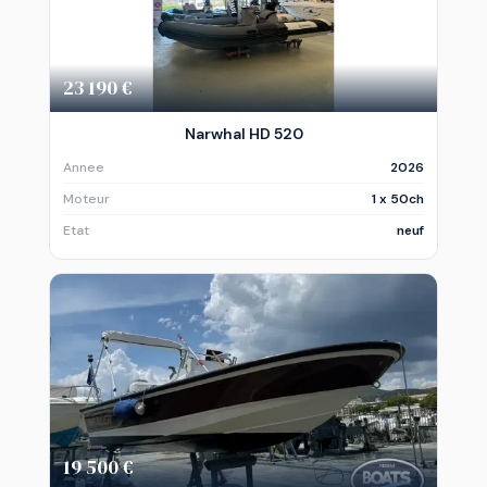
23 190 €
Narwhal HD 520
Annee
2026
Moteur
1 x 50ch
Etat
neuf
19 500 €