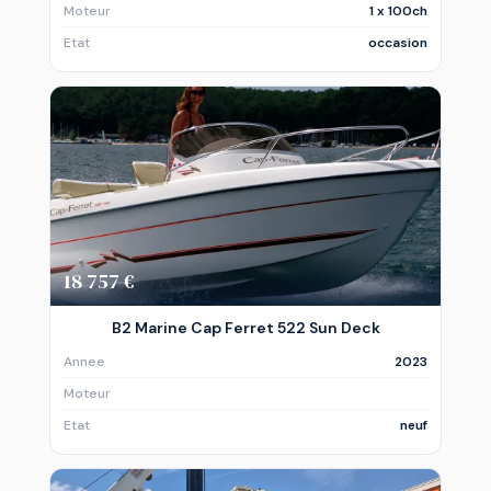
Moteur
1 x 100ch
Etat
occasion
18 757 €
B2 Marine Cap Ferret 522 Sun Deck
Annee
2023
Moteur
Etat
neuf