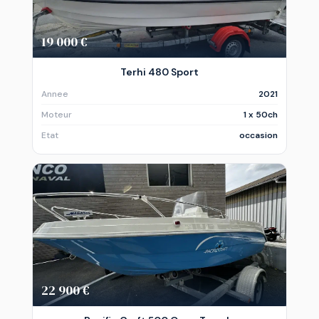
19 000 €
Terhi 480 Sport
Annee
2021
Moteur
1 x 50ch
Etat
occasion
22 900 €