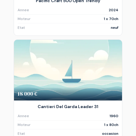
Pacific Craft 500 Open Trendy
Annee
2024
Moteur
1 x 70ch
Etat
neuf
18 000 €
Cantieri Del Garda Leader 31
Annee
1960
Moteur
1 x 80ch
Etat
occasion