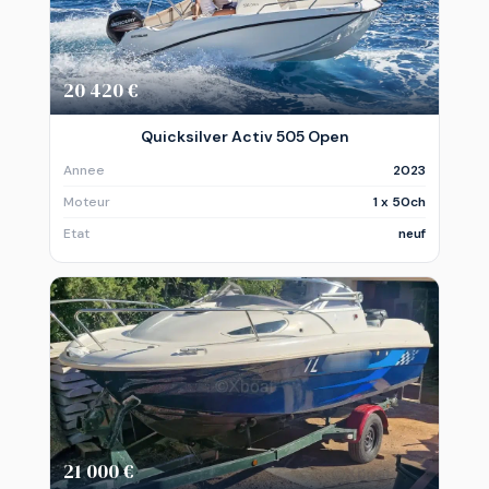
20 420 €
Quicksilver Activ 505 Open
Annee
2023
Moteur
1 x 50ch
Etat
neuf
21 000 €