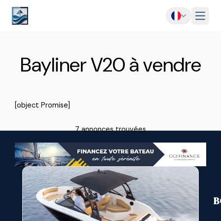
Menu
Bayliner V20 à vendre
[object Promise]
7 annonces trouvées
B