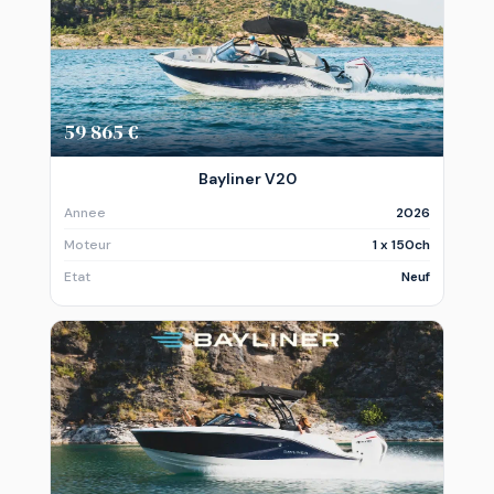
59 865 €
Bayliner V20
Annee
2026
Moteur
1 x 150ch
Etat
Neuf