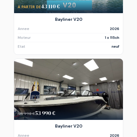
43 110 €
A PARTIR DE
Bayliner V20
Annee
2026
Moteur
1 x 115ch
Etat
neuf
53 990 €
58 990 €
Bayliner V20
Annee
2026