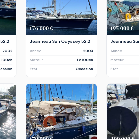
176 000 €
195 000 €
52.2
Jeanneau Sun Odyssey 52.2
Jeanneau Su
2002
Annee
2003
Annee
x 100ch
Moteur
1 x 100ch
Moteur
casion
Etat
Occasion
Etat
170 000 €
209 000 €