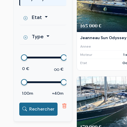
Etat
165 000 €
Type
Jeanneau Sun Odyssey 
Annee
Moteur
1 
Etat
Oc
0 €
€
1.00m
+40m
Rechercher
179 000 €