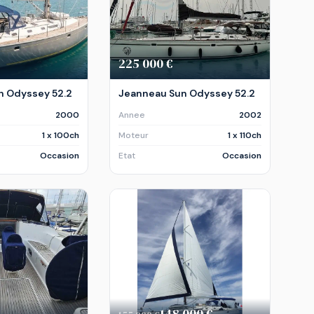
225 000 €
n Odyssey 52.2
Jeanneau Sun Odyssey 52.2
2000
Annee
2002
1 x 100ch
Moteur
1 x 110ch
Occasion
Etat
Occasion
148 000 €