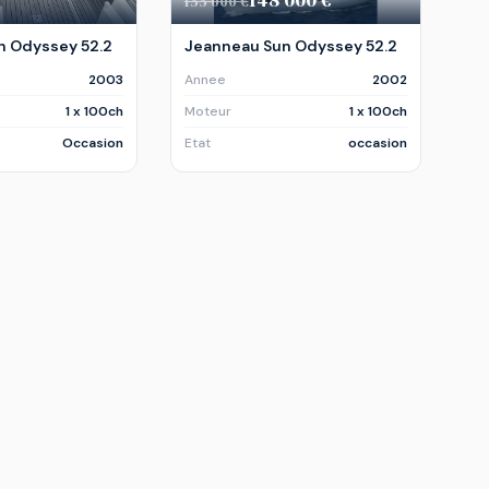
155 000 €
n Odyssey 52.2
Jeanneau Sun Odyssey 52.2
2003
Annee
2002
1 x 100ch
Moteur
1 x 100ch
Occasion
Etat
occasion