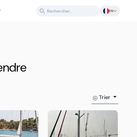
T
FR
endre
Trier