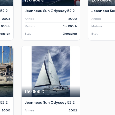
52.2
Jeanneau Sun Odyssey 52.2
Jeanneau Su
2003
Annee
2000
Annee
x 100ch
Moteur
1 x 100ch
Moteur
casion
Etat
Occasion
Etat
169 000 €
52.2
Jeanneau Sun Odyssey 52.2
2000
Annee
2002