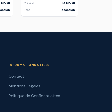
x 100ch
Moteur
1 x 100ch
casion
Etat
occasion
INFORMATIONS UTILES
Contact
Mentions Légales
Politique de Confidentialités