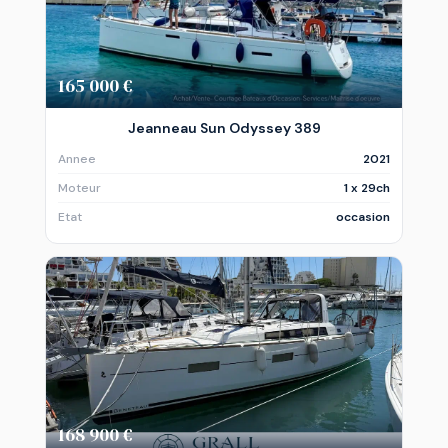
165 000 €
Jeanneau Sun Odyssey 389
Annee
2021
Moteur
1 x 29ch
Etat
occasion
168 900 €