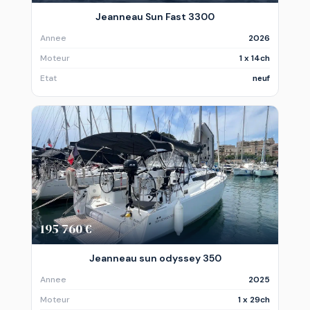
Jeanneau Sun Fast 3300
Annee
2026
Moteur
1 x 14ch
Etat
neuf
195 760 €
Jeanneau sun odyssey 350
Annee
2025
Moteur
1 x 29ch