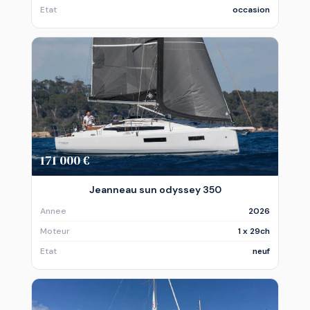
Etat
occasion
171 000 €
Jeanneau sun odyssey 350
Annee
2026
Moteur
1 x 29ch
Etat
neuf