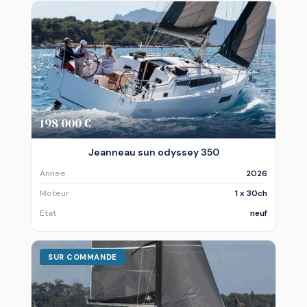
198 000 €
Jeanneau sun odyssey 350
Annee
2026
Moteur
1 x 30ch
Etat
neuf
SUR COMMANDE