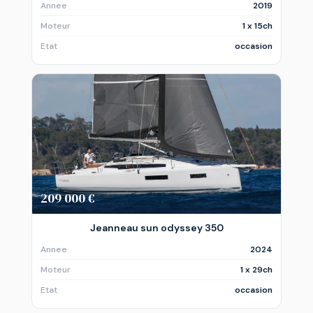
Annee
2019
Moteur
1 x 15ch
Etat
occasion
209 000 €
Jeanneau sun odyssey 350
Annee
2024
Moteur
1 x 29ch
Etat
occasion