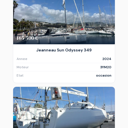
165 500 €
Jeanneau Sun Odyssey 349
Annee
2024
Moteur
3YM20
Etat
occasion