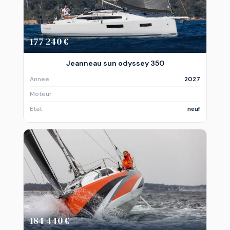
177 240 €
Jeanneau sun odyssey 350
Annee
2027
Moteur
Etat
neuf
184 440 €