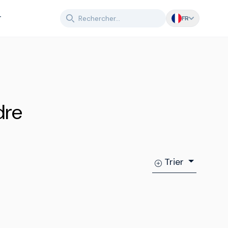
T
FR
dre
Trier