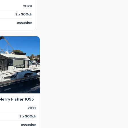
2020
2 x 300ch
occasion
€
erry Fisher 1095
2022
2 x 300ch
occasion