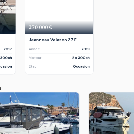
270 000 €
Jeanneau Velasco 37 F
2017
Annee
2019
x 300ch
Moteur
2 x 300ch
casion
Etat
Occasion
s