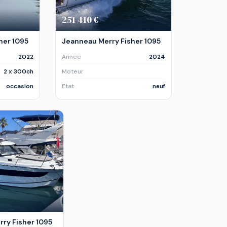
251 410 €
her 1095
Jeanneau Merry Fisher 1095
2022
Annee
2024
2 x 300ch
Moteur
occasion
Etat
neuf
ry Fisher 1095