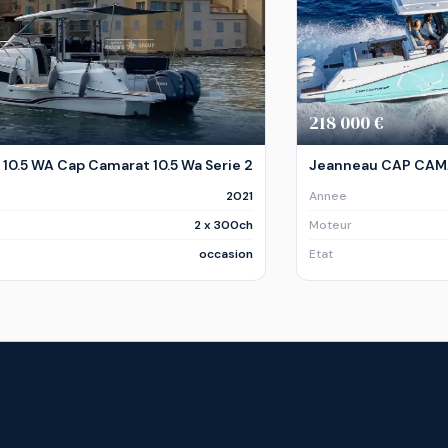
218 000 €
0.5 WA Cap Camarat 10.5 Wa Serie 2
Jeanneau CAP CAMA
2021
Annee
2 x 300ch
Moteur
occasion
Etat