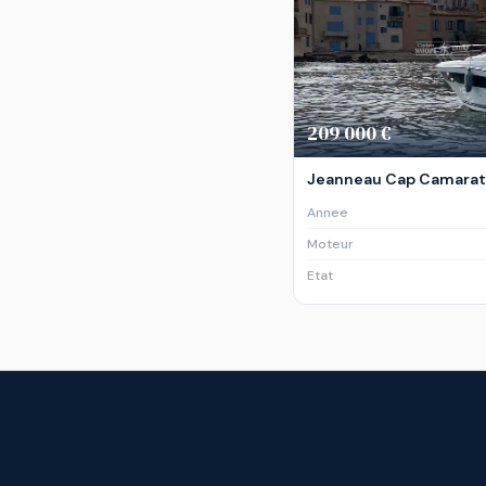
209 000 €
Jeanneau Cap Camarat 1
Annee
Moteur
Etat