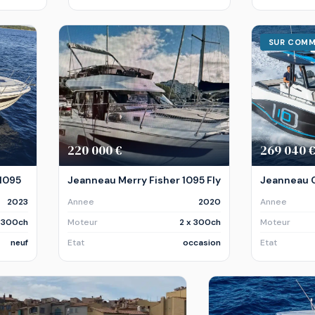
SUR COM
220 000 €
269 040 
 1095
Jeanneau Merry Fisher 1095 Fly
Jeanneau C
2023
Annee
2020
Annee
x 300ch
Moteur
2 x 300ch
Moteur
neuf
Etat
occasion
Etat