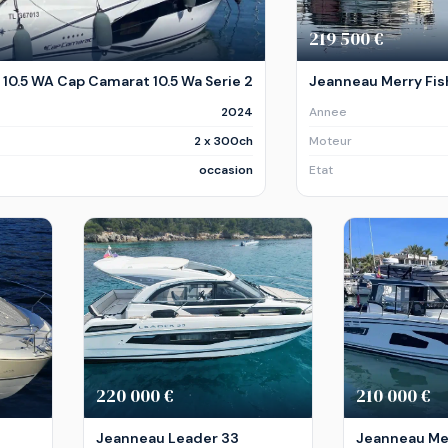
219 500 €
0.5 WA Cap Camarat 10.5 Wa Serie 2
Jeanneau Merry Fis
2024
Annee
2 x 300ch
Moteur
occasion
Etat
220 000 €
210 000 €
Jeanneau Leader 33
Jeanneau Mer