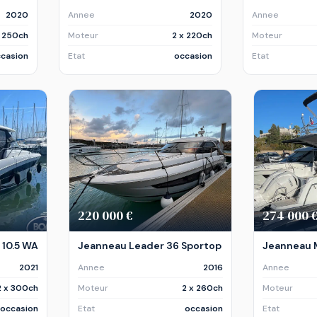
2020
Annee
2020
Annee
x 250ch
Moteur
2 x 220ch
Moteur
casion
Etat
occasion
Etat
220 000 €
274 000 
10.5 WA
Jeanneau Leader 36 Sportop
Jeanneau M
2021
Annee
2016
Annee
2 x 300ch
Moteur
2 x 260ch
Moteur
occasion
Etat
occasion
Etat