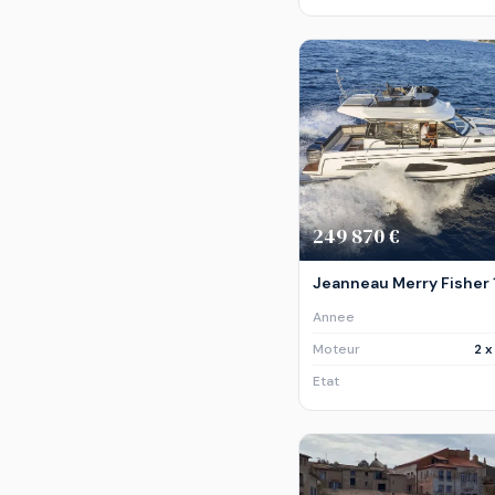
249 870 €
Jeanneau Merry Fisher
Annee
Moteur
2 
Etat