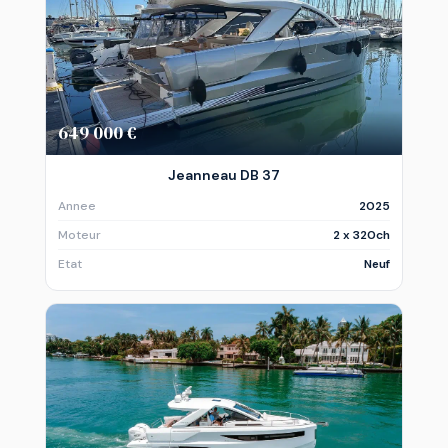
649 000 €
Jeanneau DB 37
Annee
2025
Moteur
2 x 320ch
Etat
Neuf