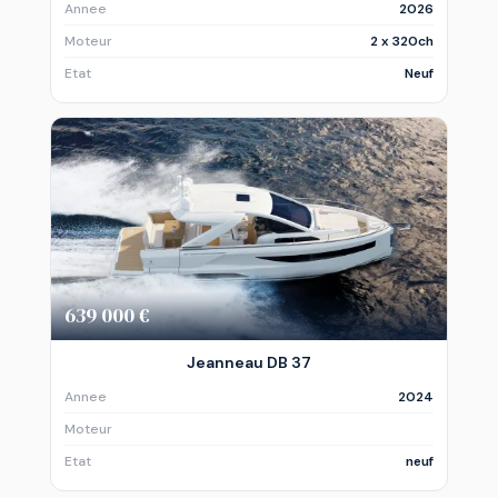
Annee
2026
Moteur
2 x 320ch
Etat
Neuf
639 000 €
Jeanneau DB 37
Annee
2024
Moteur
Etat
neuf