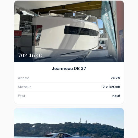
702 463 €
Jeanneau DB 37
Annee
2025
Moteur
2 x 320ch
Etat
neuf