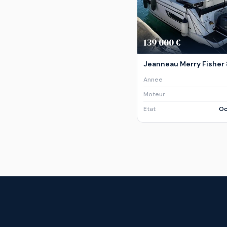
139 000 €
Jeanneau Merry Fisher
Annee
Moteur
Etat
Oc