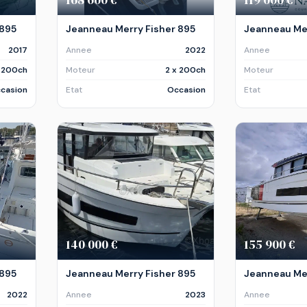
 895
Jeanneau Merry Fisher 895
Jeanneau Mer
2017
Annee
2022
Annee
x 200ch
Moteur
2 x 200ch
Moteur
casion
Etat
Occasion
Etat
140 000 €
155 900 €
 895
Jeanneau Merry Fisher 895
Jeanneau Mer
2022
Annee
2023
Annee