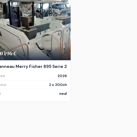
0 196 €
anneau Merry Fisher 895 Serie 2
nee
2026
teur
2 x 200ch
t
neuf