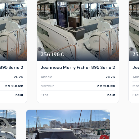
256 196 €
25
895 Serie 2
Jeanneau Merry Fisher 895 Serie 2
Je
2026
Annee
2026
An
2 x 200ch
Moteur
2 x 200ch
Mo
neuf
Etat
neuf
Eta