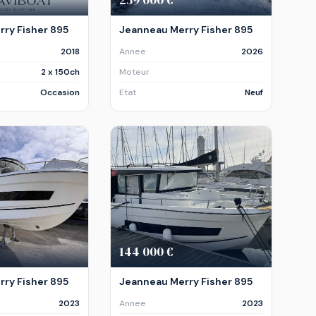
ry Fisher 895
Jeanneau Merry Fisher 895
2018
Annee
2026
2 x 150ch
Moteur
Occasion
Etat
Neuf
144 000 €
ry Fisher 895
Jeanneau Merry Fisher 895
2023
Annee
2023