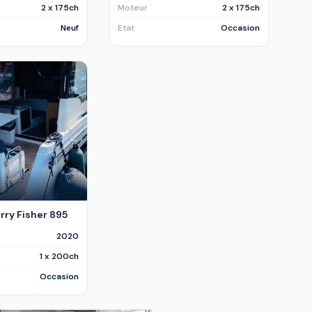
2 x 175ch
Moteur
2 x 175ch
Neuf
Etat
Occasion
ry Fisher 895
2020
1 x 200ch
Occasion