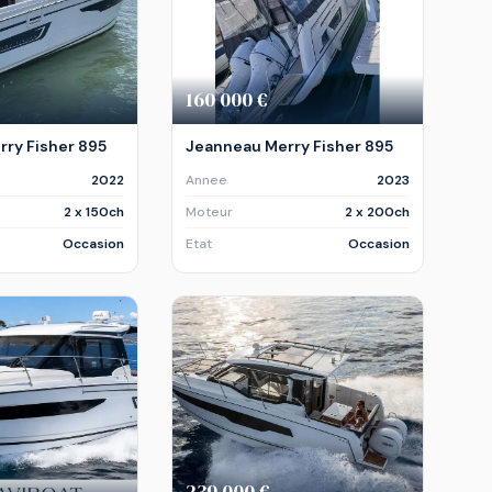
160 000 €
ry Fisher 895
Jeanneau Merry Fisher 895
2022
Annee
2023
2 x 150ch
Moteur
2 x 200ch
Occasion
Etat
Occasion
239 000 €