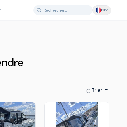
T
FR
endre
Trier