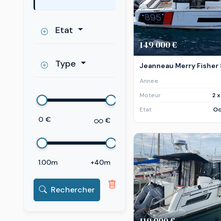
Etat
149 000 €
Type
Jeanneau Merry Fisher
Annee
Moteur
2 
Etat
Oc
0 €
€
1.00m
+40m
Rechercher
110 000 €