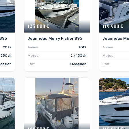
125 000 €
119 900 €
 895
Jeanneau Merry Fisher 895
Jeanneau Mer
2022
Annee
2017
Annee
x 250ch
Moteur
2 x 150ch
Moteur
casion
Etat
Occasion
Etat
168 000 €
119 000 €