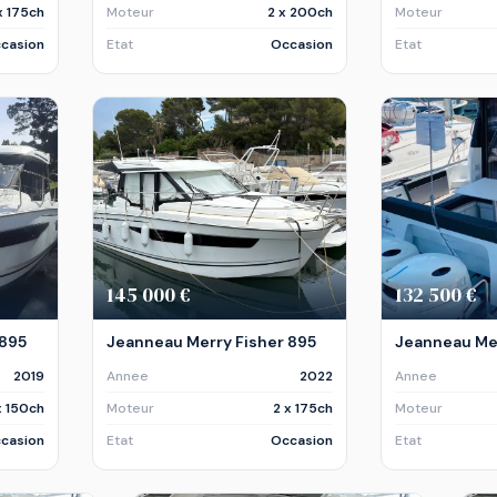
x 175ch
Moteur
2 x 200ch
Moteur
casion
Etat
Occasion
Etat
145 000 €
132 500 €
 895
Jeanneau Merry Fisher 895
Jeanneau Mer
2019
Annee
2022
Annee
x 150ch
Moteur
2 x 175ch
Moteur
casion
Etat
Occasion
Etat