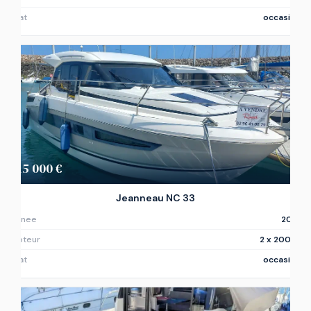
Etat
occasion
215 000 €
Jeanneau NC 33
Annee
2019
Moteur
2 x 200ch
Etat
occasion