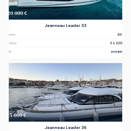
220 000 €
Jeanneau Leader 33
Annee
2020
Moteur
2 x 220ch
Etat
occasion
215 000 €
Jeanneau Leader 36