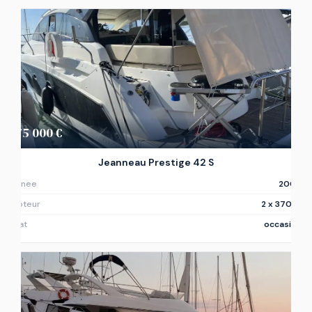
175 000 €
Jeanneau Prestige 42 S
Annee
2009
Moteur
2 x 370ch
Etat
occasion