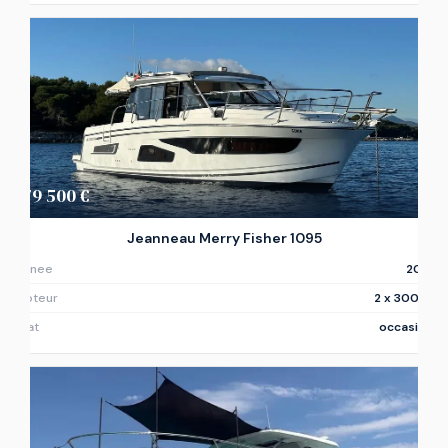
179 500 €
Jeanneau Merry Fisher 1095
Annee
2021
Moteur
2 x 300ch
Etat
occasion