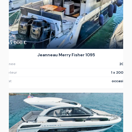
165 000 €
Jeanneau Merry Fisher 1095
Annee
2019
Moteur
1 x 200ch
Etat
occasion