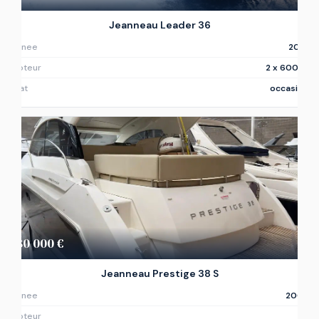
Jeanneau Leader 36
Annee
2019
Moteur
2 x 600ch
Etat
occasion
180 000 €
Jeanneau Prestige 38 S
Annee
2008
Moteur