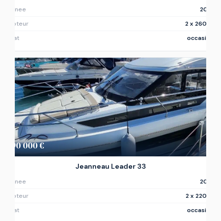
Annee
2017
Moteur
2 x 260ch
Etat
occasion
190 000 €
Jeanneau Leader 33
Annee
2016
Moteur
2 x 220ch
Etat
occasion