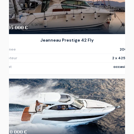
205 000 €
Jeanneau Prestige 42 Fly
Annee
2007
Moteur
2 x 425ch
Etat
occasion
210 000 €