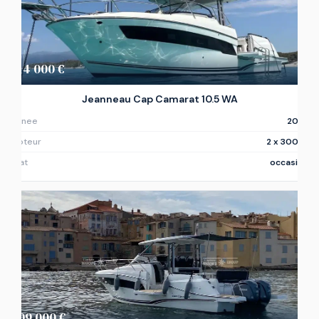
214 000 €
Jeanneau Cap Camarat 10.5 WA
Annee
2022
Moteur
2 x 300ch
Etat
occasion
209 000 €